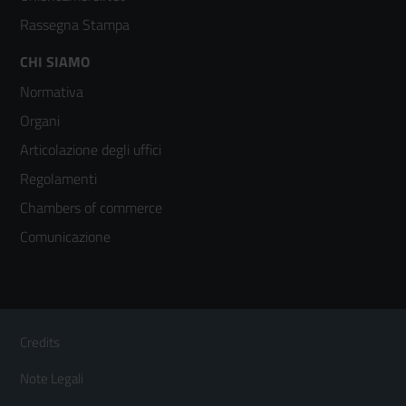
Rassegna Stampa
Footer
CHI SIAMO
Normativa
menù
Organi
colonna
Articolazione degli uffici
3
Regolamenti
Chambers of commerce
Comunicazione
Sezione Link Utili
Footer
Credits
Menù
Note Legali
orizzontale