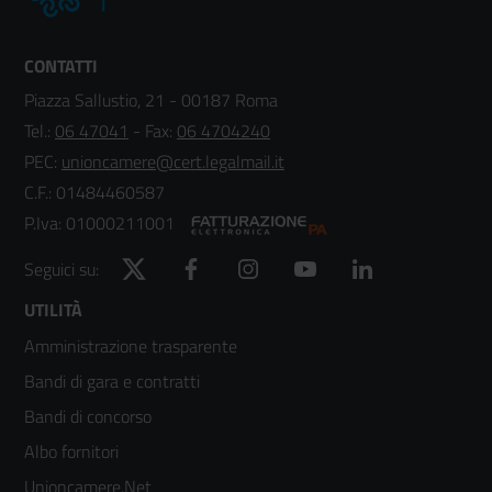
CONTATTI
Piazza Sallustio, 21 - 00187 Roma
Tel.:
06 47041
- Fax:
06 4704240
PEC:
unioncamere@cert.legalmail.it
C.F.: 01484460587
P.Iva: 01000211001
Twitter
Facebook
Instagram
YouTube
LinkedIn
Seguici su:
Footer
UTILITÀ
Amministrazione trasparente
menù
Bandi di gara e contratti
colonna
Bandi di concorso
2
Albo fornitori
Unioncamere.Net