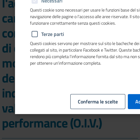
l'acquisizione di
Necessari
Questi cookie sono necessari per usare le funzioni base del si
candidature finalizzate al
navigazione delle pagine o l'accesso alle aree riservate. Il sit
funzionare correttamente senza questi cookies.
conferimento dell'incarico
Terze parti
di componente
Questi cookies servono per mostrare sul sito le bacheche dei 
collegati al sito, in particolare Facebook e Twitter. Queste ba
rendono più completa l'informazione fornita dal sito ma non 
monocratico
per ottenere un'informazione completa.
dell'Organismo
indipendente di
Conferma le scelte
Ac
valutazione della
performance (O.I.V.)