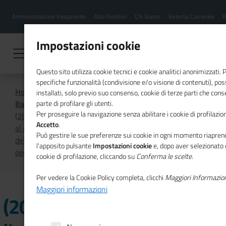
Menu
Salta
Amministrazione trasparente
Albo fornitori
Chi Siamo
Sistema Camerale
R
al
hamburgher
contenuto
i
principale
Impostazioni cookie
Questo sito utilizza cookie tecnici e cookie analitici anonimizzati.
specifiche funzionalità (condivisione e/o visione di contenuti), p
Home
Amministrazione Trasparente
installati, solo previo suo consenso, cookie di terze parti che cons
Bandi di concorso
Archivio 2019 -2024
parte di profilare gli utenti.
Per proseguire la navigazione senza abilitare i cookie di profilazion
(2021) Avviso per l'acquisizione di candidature finalizzate
Accetto
.
al conferimento dell'incarico di componente monocratico
Può gestire le sue preferenze sui cookie in ogni momento riaprend
dell'Organismo indipendente di valutazione della
l'apposito pulsante
Impostazioni cookie
e, dopo aver selezionato 
performance (O.I.V.)
cookie di profilazione, cliccando su
Conferma le scelte
.
Per vedere la Cookie Policy completa, clicchi
Maggiori Informazio
Maggiori informazioni
(2021) Avviso per