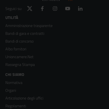
Twitter
Facebook
Instagram
YouTube
LinkedIn
Seguici su:
Footer
UTILITÀ
Amministrazione trasparente
menù
Bandi di gara e contratti
colonna
Bandi di concorso
2
Albo fornitori
Unioncamere.Net
Rassegna Stampa
Footer
CHI SIAMO
Normativa
menù
Organi
colonna
Articolazione degli uffici
3
Regolamenti