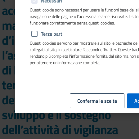
Necessari
acquisizione
Questi cookie sono necessari per usare le funzioni base del si
navigazione delle pagine o l'accesso alle aree riservate. Il sit
manifestazione
funzionare correttamente senza questi cookies.
Terze parti
d’interesse per
Questi cookies servono per mostrare sul sito le bacheche dei 
l’assunzione con contratto
collegati al sito, in particolare Facebook e Twitter. Queste ba
rendono più completa l'informazione fornita dal sito ma non 
per ottenere un'informazione completa.
di lavoro subordinato a
tempo pieno e
determinato per lo
Conferma le scelte
Ac
sviluppo e il sostegno
dell’attività di vigilanza