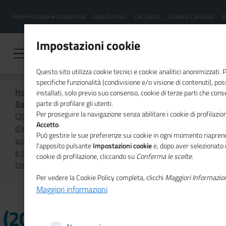
Menu
Salta
Amministrazione trasparente
Albo fornitori
Chi Siamo
Sistema Camerale
R
al
hamburgher
contenuto
i
principale
Impostazioni cookie
Questo sito utilizza cookie tecnici e cookie analitici anonimizzati.
specifiche funzionalità (condivisione e/o visione di contenuti), p
Home
Amministrazione Trasparente
installati, solo previo suo consenso, cookie di terze parti che cons
Bandi di concorso
Bandi scaduti
parte di profilare gli utenti.
Per proseguire la navigazione senza abilitare i cookie di profilazion
(2025) Avviso per acquisizione manifestazione
Accetto
.
d’interesse per l’assunzione con contratto di lavoro
Può gestire le sue preferenze sui cookie in ogni momento riaprend
subordinato a tempo pieno e determinato per lo sviluppo
l'apposito pulsante
Impostazioni cookie
e, dopo aver selezionato 
e il sostegno dell’attività di vigilanza sugli enti
cookie di profilazione, cliccando su
Conferma le scelte
.
cooperativi in favore del MIMIT - categoria B
Per vedere la Cookie Policy completa, clicchi
Maggiori Informazio
Maggiori informazioni
(2025) Avviso per