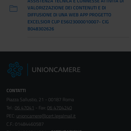
ASSISTENZA TECNICA E CONNESSE ATTIVITÀ DI
VALORIZZAZIONE DEI CONTENUTI E DI
DIFFUSIONE DI UNA WEB APP PROGETTO
EXCELSIOR CUP E56I23000010007- CIG
B048302626
CONTATTI
Piazza Sallustio, 21 - 00187 Roma
Tel.:
06 47041
- Fax:
06 4704240
PEC:
unioncamere@cert.legalmail.it
C.F.: 01484460587