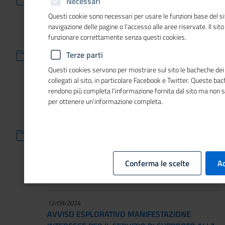
Necessari
Unioncamere ai sensi dell’art. 140 del D.Lgs. n.
36/2023
Questi cookie sono necessari per usare le funzioni base del si
navigazione delle pagine o l'accesso alle aree riservate. Il sit
funzionare correttamente senza questi cookies.
18/04/2024
AVVISO DI VENDITA IMMOBILE IN BRUXELLES –
Terze parti
SALE OF NOTICE REAL ESTATE IN BRUXELLES
Questi cookies servono per mostrare sul sito le bacheche dei 
collegati al sito, in particolare Facebook e Twitter. Queste ba
rendono più completa l'informazione fornita dal sito ma non 
12/09/2024
per ottenere un'informazione completa.
AVVISO ESPLORATIVO MANIFESTAZIONE
INTERESSE PER IL SERVIZIO DI SUPPORTO ALLA
PREDISPOSIZIONE DEL RAPPORTO B.1 CIRCA LA
DOMANDA DI PROFESSIONI E FORMAZIONE
DELLE IMPRESE ITALIANE E DI DUE REPORT DI
Conferma le scelte
Ac
APPROFONDIMENTO SETTORIALE (CUP
E56I23000010007)
12/09/2024
AVVISO ESPLORATIVO MANIFESTAZIONE