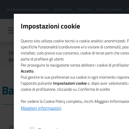
Menu
Salta
Amministrazione trasparente
Albo fornitori
Chi Siamo
Sistema Camerale
R
al
hamburgher
contenuto
i
principale
Impostazioni cookie
Questo sito utilizza cookie tecnici e cookie analitici anonimizzati.
specifiche funzionalità (condivisione e/o visione di contenuti), p
Home
Amministrazione Trasparente
installati, solo previo suo consenso, cookie di terze parti che cons
Bandi di gara e contratti
Bandi e avvisi anno 2024
parte di profilare gli utenti.
Per proseguire la navigazione senza abilitare i cookie di profilazion
Accetto
.
Può gestire le sue preferenze sui cookie in ogni momento riaprend
l'apposito pulsante
Impostazioni cookie
e, dopo aver selezionato 
Bandi e avvisi anno 2024
cookie di profilazione, cliccando su
Conferma le scelte
.
Per vedere la Cookie Policy completa, clicchi
Maggiori Informazio
Maggiori informazioni
13/02/2024
affidamento lavori somma urgenza immobili