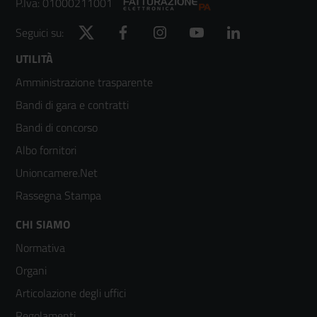
P.Iva: 01000211001
Twitter
Facebook
Instagram
YouTube
LinkedIn
Seguici su:
Footer
UTILITÀ
Amministrazione trasparente
menù
Bandi di gara e contratti
colonna
Bandi di concorso
2
Albo fornitori
Unioncamere.Net
Rassegna Stampa
Footer
CHI SIAMO
Normativa
menù
Organi
colonna
Articolazione degli uffici
3
Regolamenti