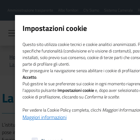
Menu
Salta
Amministrazione trasparente
Albo fornitori
Chi Siamo
Sistema Camerale
R
al
hamburgher
contenuto
i
principale
Impostazioni cookie
Questo sito utilizza cookie tecnici e cookie analitici anonimizzati.
specifiche funzionalità (condivisione e/o visione di contenuti), p
Home
Chi Siamo
Storia
installati, solo previo suo consenso, cookie di terze parti che cons
La nascita delle Regioni
parte di profilare gli utenti.
Per proseguire la navigazione senza abilitare i cookie di profilazion
Accetto
.
Può gestire le sue preferenze sui cookie in ogni momento riaprend
l'apposito pulsante
Impostazioni cookie
e, dopo aver selezionato 
La nascita delle Regioni
cookie di profilazione, cliccando su
Conferma le scelte
.
Per vedere la Cookie Policy completa, clicchi
Maggiori Informazio
Maggiori informazioni
L’istituzione delle Regioni a statuto ordinario, avvenuta nel 1970,
pose in primo piano il problema del riassetto di strutture e
funzioni degli enti locali e di quelli camerali e della riscoperta della