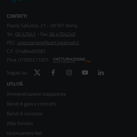
CONTATTI
Piazza Sallustio, 21 - 00187 Roma
Tel.:
06 47041
- Fax:
06 4704240
PEC:
unioncamere@cert.legalmail.it
C.F.: 01484460587
P.Iva: 01000211001
Twitter
Facebook
Instagram
YouTube
LinkedIn
Seguici su:
Footer
UTILITÀ
Amministrazione trasparente
menù
Bandi di gara e contratti
colonna
Bandi di concorso
2
Albo fornitori
Unioncamere.Net