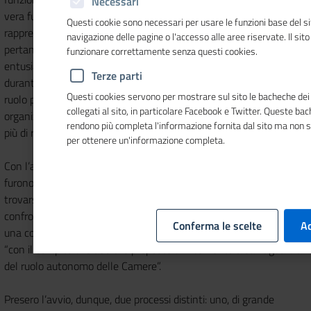
Necessari
vera funzione delle CdC, allo scopo di scongiurare la “minaccia”
Questi cookie sono necessari per usare le funzioni base del si
rappresentata dalla creazione degli enti regionali. Prese avvio,
navigazione delle pagine o l'accesso alle aree riservate. Il sit
pertanto, un lungo processo di discussione interna; dopo gli
funzionare correttamente senza questi cookies.
entusiasmanti anni 50 e il periodo “facile” del boom economico,
Terze parti
durante i quali l’Unione aveva trovato modo di esprimere il proprio
Questi cookies servono per mostrare sul sito le bacheche dei 
ruolo pubblicistico in modo spontaneo, le scadenze e le scelte
collegati al sito, in particolare Facebook e Twitter. Queste ba
organizzative imposte dalla programmazione non consentivano
rendono più completa l'informazione fornita dal sito ma non 
più di rinviare la legittimazione di tale ruolo.
per ottenere un'informazione completa.
Con l’arrivo della legge delega n.382 del 22 luglio 1975 le camere
furono costrette a ricercare strategie per evitare di venire a
trovarsi in posizione strumentale (o, addirittura, subordinata) nei
confronti dello Stato e delle Regioni. L’Unioncamere istituì allora
Conferma le scelte
Ac
una commissione per lo studio dell’applicazione della legge 382,
“con il compito di elaborare proposte di intervento a salvaguardia
del ruolo autonomo delle Camere”.
Presero l’avvio, dunque, due processi distinti: uno, di grande