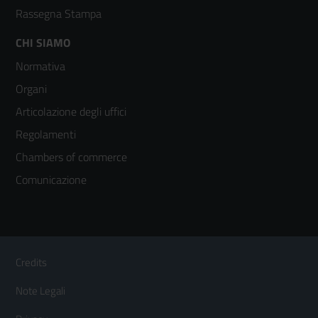
Rassegna Stampa
Footer
CHI SIAMO
Normativa
menù
Organi
colonna
Articolazione degli uffici
3
Regolamenti
Chambers of commerce
Comunicazione
Sezione Link Utili
Footer
Credits
Menù
Note Legali
orizzontale