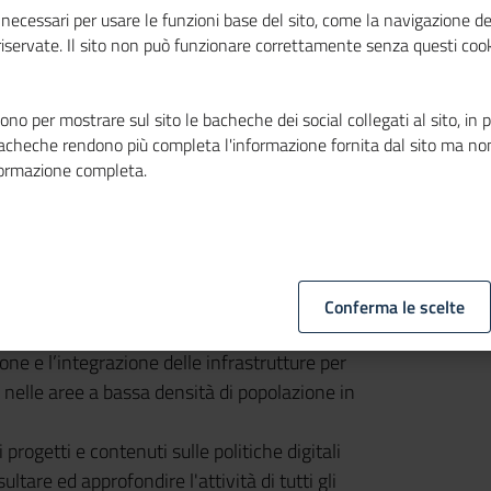
necessari per usare le funzioni base del sito, come la navigazione de
 riservate. Il sito non può funzionare correttamente senza questi cook
no per mostrare sul sito le bacheche dei social collegati al sito, in 
bacheche rendono più completa l'informazione fornita dal sito ma no
formazione completa.
mere
e
ALI – Lega delle autonomie locali
lla
banda ultralarga
nel Paese. Da oggi è
istrazioni e imprese possono fare
Conferma le scelte
 eventi ed iniziative che promuoveranno e
ne e l’integrazione delle infrastrutture per
a nelle aree a bassa densità di popolazione in
rogetti e contenuti sulle politiche digitali
tare ed approfondire l'attività di tutti gli