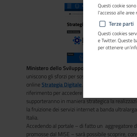
Questi cookie sono 
l'accesso alle aree
Terze parti
Questi cookies servo
e Twitter. Queste 
per ottenere un'in
Ministero dello Sviluppo economico, Unionca
uniscono gli sforzi per sostenere la diffusione de
online
Strategia Digitale
, a cui pubbliche ammin
riferimento per accedere a una serie di progetti,
supporteranno in maniera strategica la realizzazio
la fruizione dei servizi internet a banda ultralarg
Italia.
Accedendo al portale – di fatto un aggregatore di p
promosse dal MISE – sarà possibile scoprire, consul