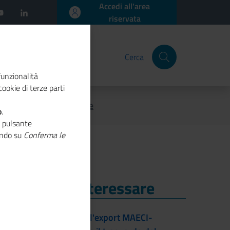
Accedi all'area
riservata
Cerca
funzionalità
ookie di terze parti
 nasce Strategia digitale
o
.
o pulsante
cando su
Conferma le
i Potrebbe Interessare
i Potrebbe Interessare
L'accordo per l'export MAECI-