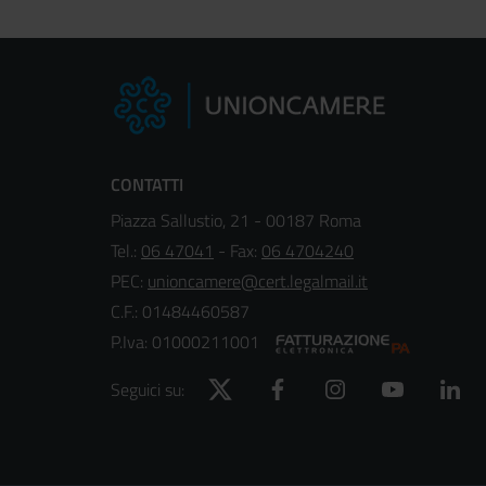
CONTATTI
Piazza Sallustio, 21 - 00187 Roma
Tel.:
06 47041
- Fax:
06 4704240
PEC:
unioncamere@cert.legalmail.it
C.F.: 01484460587
P.Iva: 01000211001
Twitter
Facebook
Instagram
YouTube
Lin
Seguici su: