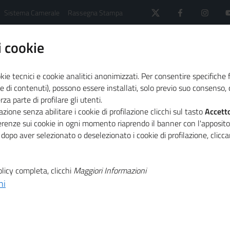
Sistema Camerale
Rassegna Stampa
 cookie
kie tecnici e cookie analitici anonimizzati. Per consentire specifiche 
e di contenuti), possono essere installati, solo previo suo consenso, c
a parte di profilare gli utenti.
 il sistema camerale
Primo Piano
Banda Ultralarga:
zione senza abilitare i cookie di profilazione clicchi sul tasto
Accett
ferenze sui cookie in ogni momento riaprendo il banner con l'apposit
 dopo aver selezionato o deselezionato i cookie di profilazione, clic
T
nasce Strategia
licy completa, clicchi
Maggiori Informazioni
T
ni