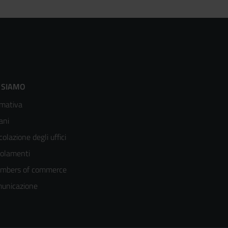
ooter
 SIAMO
mativa
enù
ani
olonna
colazione degli uffici
olamenti
mbers of commerce
unicazione