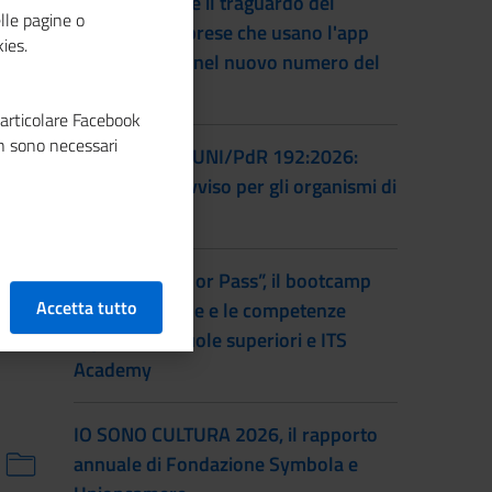
Unioncamere e il traguardo del
lle pagine o
numero di imprese che usano l'app
ies.
Impresa Italia nel nuovo numero del
magazine
particolare Facebook
n sono necessari
Certificazione UNI/PdR 192:2026:
pubblicato l'avviso per gli organismi di
certificazione
Torna “Smash or Pass”, il bootcamp
Accetta tutto
sull’educazione e le competenze
digitali per scuole superiori e ITS
Academy
IO SONO CULTURA 2026, il rapporto
annuale di Fondazione Symbola e