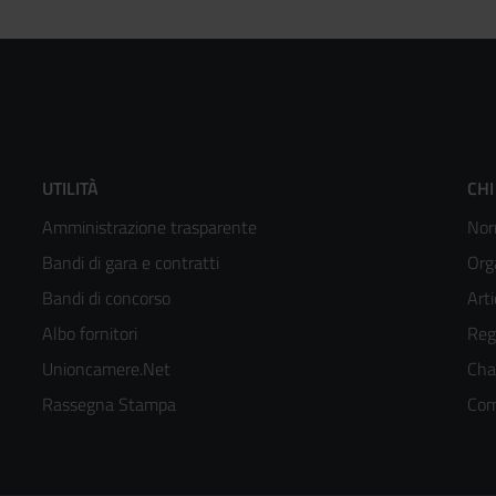
Footer
F
UTILITÀ
CHI
Amministrazione trasparente
Nor
menù
m
Bandi di gara e contratti
Org
colonna
c
Bandi di concorso
Arti
Albo fornitori
Reg
2
3
Unioncamere.Net
Cha
kedIn
Rassegna Stampa
Com