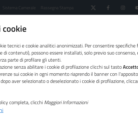
Sistema Camerale
Rassegna Stampa
 cookie
kie tecnici e cookie analitici anonimizzati. Per consentire specifiche 
e di contenuti), possono essere installati, solo previo suo consenso, c
a parte di profilare gli utenti.
 il sistema camerale
Comunicati Stampa
zione senza abilitare i cookie di profilazione clicchi sul tasto
Accett
572 start up innovative in 2 anni
ferenze sui cookie in ogni momento riaprendo il banner con l'apposit
 dopo aver selezionato o deselezionato i cookie di profilazione, clic
T
innovazione al
licy completa, clicchi
Maggiori Informazioni
ni
T
art up