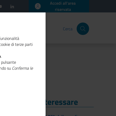
Accedi all'area
riservata
Cerca
funzionalità
ookie di terze parti
o
.
o pulsante
cando su
Conferma le
i Potrebbe Interessare
i Potrebbe Interessare