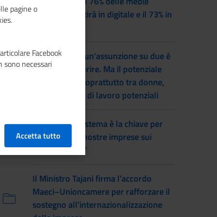
Entro il 2028 il 76% delle medie
lle pagine o
imprese investirà in digitale e il 73% in
ies.
green
particolare Facebook
Lavoro, quasi un'assunzione su due è
n sono necessari
difficile da coprire. Ma il potenziale
inutilizzato è soprattutto tra donne,
inattivi e forze di lavoro potenziali
Prete: “Fare sistema è la chiave per
Accetta tutto
far vincere le nostre imprese sui
mercati esteri”
Il Ministro Tajani firma l’accordo
Maeci–Unioncamere per rafforzare il
sostegno all’internazionalizzazione