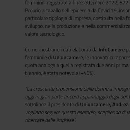
femminili registrate a fine settembre 2022, 572 i
Proprio a cavallo dell’epidemia da Covid 19, in
particolare tipologia di impresa, costituita nella f
sviluppo, nella produzione e nella commercializza
valore tecnologico.
Come mostrano i dati elaborati da
InfoCamere
pe
femminile di
Unioncamere
, le innovatrici rappre
quota analoga a quella registrata due anni prima (
biennio, è stata notevole (+40%).
“La crescente propensione delle donne a impegnars
oggi in gran parte ancora appannaggio degli uomi
sottolinea il presidente di
Unioncamere, Andrea 
vogliano seguire questo esempio, scegliendo di la
ricercate dalle imprese”.