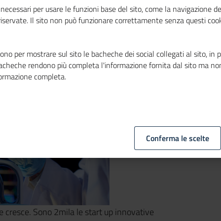
ni
necessari per usare le funzioni base del sito, come la navigazione de
 riservate. Il sito non può funzionare correttamente senza questi cook
no per mostrare sul sito le bacheche dei social collegati al sito, in 
bacheche rendono più completa l'informazione fornita dal sito ma no
formazione completa.
Conferma le scelte
 cresce. Sono 2mila le start up innovative