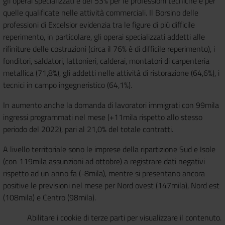
gli operai specializzati e del 53% per le professioni tecniche e per
quelle qualificate nelle attività commerciali. Il Borsino delle
professioni di Excelsior evidenzia tra le figure di più difficile
reperimento, in particolare, gli operai specializzati addetti alle
rifiniture delle costruzioni (circa il 76% è di difficile reperimento), i
fonditori, saldatori, lattonieri, calderai, montatori di carpenteria
metallica (71,8%), gli addetti nelle attività di ristorazione (64,6%), i
tecnici in campo ingegneristico (64,1%).
In aumento anche la domanda di lavoratori immigrati con 99mila
ingressi programmati nel mese (+11mila rispetto allo stesso
periodo del 2022), pari al 21,0% del totale contratti.
A livello territoriale sono le imprese della ripartizione Sud e Isole
(con 119mila assunzioni ad ottobre) a registrare dati negativi
rispetto ad un anno fa (-8mila), mentre si presentano ancora
positive le previsioni nel mese per Nord ovest (147mila), Nord est
(108mila) e Centro (98mila).
Abilitare i cookie di terze parti per visualizzare il contenuto.