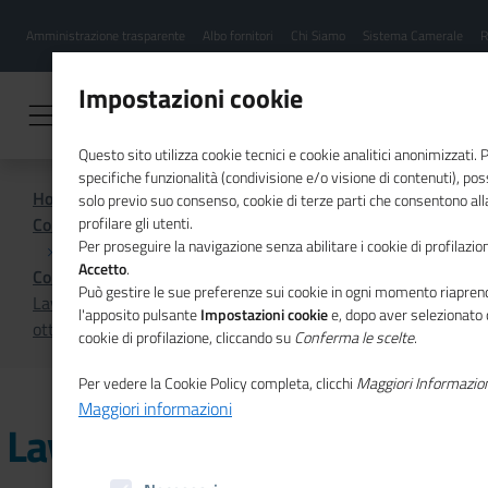
Menu
Salta
Amministrazione trasparente
Albo fornitori
Chi Siamo
Sistema Camerale
R
al
hamburgher
contenuto
i
principale
Impostazioni cookie
Questo sito utilizza cookie tecnici e cookie analitici anonimizzati.
specifiche funzionalità (condivisione e/o visione di contenuti), pos
Home
solo previo suo consenso, cookie di terze parti che consentono alla
Comunicazione istituzionale per il sistema camerale
profilare gli utenti.
Per proseguire la navigazione senza abilitare i cookie di profilazion
Accetto
.
Comunicati Stampa
Può gestire le sue preferenze sui cookie in ogni momento riaprend
Lavoro: 472mila assunzioni previste dalle imprese a
l'apposito pulsante
Impostazioni cookie
e, dopo aver selezionato 
ottobre
cookie di profilazione, cliccando su
Conferma le scelte
.
Per vedere la Cookie Policy completa, clicchi
Maggiori Informazio
Maggiori informazioni
Lavoro: 472mila