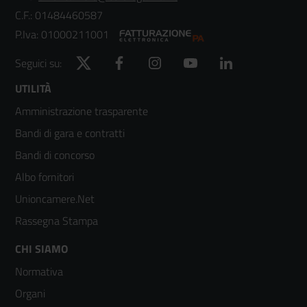
C.F.: 01484460587
P.Iva: 01000211001
Twitter
Facebook
Instagram
YouTube
LinkedIn
Seguici su:
Footer
UTILITÀ
Amministrazione trasparente
menù
Bandi di gara e contratti
colonna
Bandi di concorso
2
Albo fornitori
Unioncamere.Net
Rassegna Stampa
Footer
CHI SIAMO
Normativa
menù
Organi