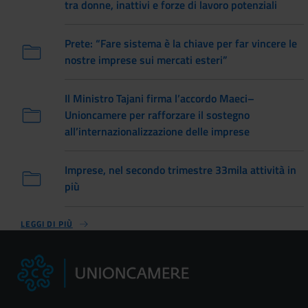
tra donne, inattivi e forze di lavoro potenziali
Prete: “Fare sistema è la chiave per far vincere le
nostre imprese sui mercati esteri”
Il Ministro Tajani firma l’accordo Maeci–
Unioncamere per rafforzare il sostegno
all’internazionalizzazione delle imprese
Imprese, nel secondo trimestre 33mila attività in
più
LEGGI DI PIÙ