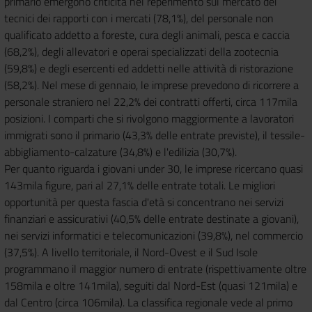
primario emergono criticità nel reperimento sul mercato dei
tecnici dei rapporti con i mercati (78,1%), del personale non
qualificato addetto a foreste, cura degli animali, pesca e caccia
(68,2%), degli allevatori e operai specializzati della zootecnia
(59,8%) e degli esercenti ed addetti nelle attività di ristorazione
(58,2%). Nel mese di gennaio, le imprese prevedono di ricorrere a
personale straniero nel 22,2% dei contratti offerti, circa 117mila
posizioni. I comparti che si rivolgono maggiormente a lavoratori
immigrati sono il primario (43,3% delle entrate previste), il tessile-
abbigliamento-calzature (34,8%) e l'edilizia (30,7%).
Per quanto riguarda i giovani under 30, le imprese ricercano quasi
143mila figure, pari al 27,1% delle entrate totali. Le migliori
opportunità per questa fascia d'età si concentrano nei servizi
finanziari e assicurativi (40,5% delle entrate destinate a giovani),
nei servizi informatici e telecomunicazioni (39,8%), nel commercio
(37,5%). A livello territoriale, il Nord-Ovest e il Sud Isole
programmano il maggior numero di entrate (rispettivamente oltre
158mila e oltre 141mila), seguiti dal Nord-Est (quasi 121mila) e
dal Centro (circa 106mila). La classifica regionale vede al primo