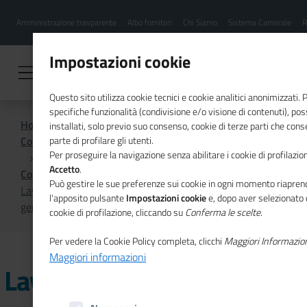
Menu
Salta
Amministrazione trasparente
Albo fornitori
Chi Siamo
Sistema Camerale
R
al
hamburgher
contenuto
i
principale
Impostazioni cookie
Questo sito utilizza cookie tecnici e cookie analitici anonimizzati.
specifiche funzionalità (condivisione e/o visione di contenuti), p
Home
installati, solo previo suo consenso, cookie di terze parti che cons
Comunicazione istituzionale per il sistema camerale
parte di profilare gli utenti.
Per proseguire la navigazione senza abilitare i cookie di profilazion
Accetto
.
Comunicati Stampa
Può gestire le sue preferenze sui cookie in ogni momento riaprend
Lavoro: 527mila contratti programmati dalle imprese a
l'apposito pulsante
Impostazioni cookie
e, dopo aver selezionato 
gennaio
cookie di profilazione, cliccando su
Conferma le scelte
.
Per vedere la Cookie Policy completa, clicchi
Maggiori Informazio
Maggiori informazioni
Lavoro: 527mila contratti