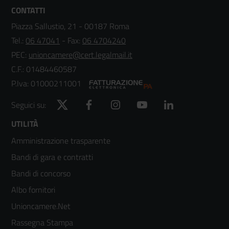
CONTATTI
Piazza Sallustio, 21 - 00187 Roma
Tel.:
06 47041
- Fax:
06 4704240
PEC:
unioncamere@cert.legalmail.it
C.F.: 01484460587
P.Iva: 01000211001
Twitter
Facebook
Instagram
YouTube
LinkedIn
Seguici su:
Footer
UTILITÀ
Amministrazione trasparente
menù
Bandi di gara e contratti
colonna
Bandi di concorso
2
Albo fornitori
Unioncamere.Net
Rassegna Stampa