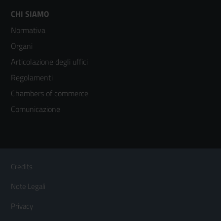
Footer
CHI SIAMO
Normativa
menù
Organi
colonna
Articolazione degli uffici
3
Regolamenti
Chambers of commerce
Comunicazione
Sezione Link Utili
Footer
Credits
Menù
Note Legali
orizzontale
Privacy