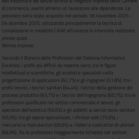
dell'industria e dei servizi iscritte al Registro Imprese delle Camere
di commercio, aventi almeno un lavoratore alle dipendenze. Le
previsioni sono state acquisite nel periodo 18 novembre 2025 -
04 dicembre 2025, utilizzando principalmente la tecnica di
compilazione in modalità CAWI attraverso le interviste realizzate
presso quasi
96mila imprese.
Secondo il Borsino delle Professioni del Sistema Informativo
Excelsior, i profili più difficili da reperire sono, tra le figure
intellettuali e scientifiche, gli analisti e specialisti nella
progettazione di applicazioni (62,7%) e gli ingegneri (51,8%); tra i
profili tecnici, i tecnici sanitari (64,4%), i tecnici della gestione dei
processi produttivi (63,7%) e i tecnici dell'ingegneria (60,7%); tra le
professioni qualificate nei settori commerciale e servizi, gli
operatori dell'estetica (56,6%) e gli addetti ai servizi socio-sanitari
(55,0%); tra gli operai specializzati, i rifinitori edili (75,0%), i
meccanici e manutentori (69,6%) e i fabbri e costruttori di utensili
(66,9%). Tra le professioni maggiormente richieste nel settore