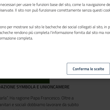
necessari per usare le funzioni base del sito, come la navigazione de
 riservate. Il sito non può funzionare correttamente senza questi cook
no per mostrare sul sito le bacheche dei social collegati al sito, in 
bacheche rendono più completa l'informazione fornita dal sito ma no
formazione completa.
Conferma le scelte
DAZIONE SYMBOLA E UNIONCAMERE
carla”. Ha ragione Papa Francesco. Oltre a
anitari e sociali dobbiamo lavorare da subito