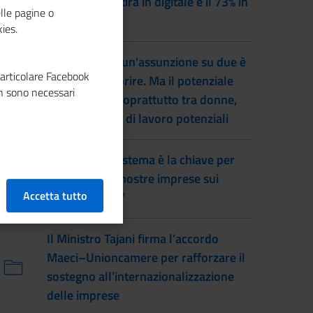
imprese investirà in digitale e il 73% in
lle pagine o
green
ies.
Lavoro, quasi un'assunzione su due è
particolare Facebook
difficile da coprire. Ma il potenziale
n sono necessari
inutilizzato è soprattutto tra donne,
inattivi e forze di lavoro potenziali
Prete: “Fare sistema è la chiave per
far vincere le nostre imprese sui
Accetta tutto
mercati esteri”
Il Ministro Tajani firma l’accordo
Maeci–Unioncamere per rafforzare il
sostegno all’internazionalizzazione
delle imprese