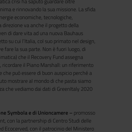
tica crisi ha saputo guardare oltre
anima e rinnovando la sua missione. La sfida
energie economiche, tecnologiche,
sta direzione va anche il progetto della
yen di dare vita ad una nuova Bauhaus
to su cui l’Italia, col suo primato nel design,
e fare la sua parte. Non è fuori luogo, di
 climatica) che il Recovery Fund assegna
), ricordare il Piano Marshall: un riferimento
o e che può essere di buon auspicio perché a
aputo mostrare al mondo di che pasta siamo
 forza che vediamo dai dati di GreenItaly 2020
ione Symbola e di Unioncamere –
promosso
, con la partnership di Centro Studi delle
 Ecocerved, con il patrocinio del Ministero