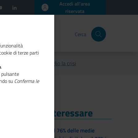
Accedi all'area
riservata
Cerca
funzionalità
ookie di terze parti
e green affrontano meglio la crisi
o
.
o pulsante
cando su
Conferma le
i Potrebbe Interessare
i Potrebbe Interessare
Entro il 2028 il 76% delle medie