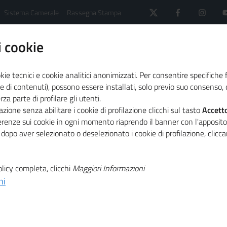
Sistema Camerale
Rassegna Stampa
 cookie
kie tecnici e cookie analitici anonimizzati. Per consentire specifiche 
e di contenuti), possono essere installati, solo previo suo consenso, c
a parte di profilare gli utenti.
 il sistema camerale
Comunicati Stampa
Le impres
zione senza abilitare i cookie di profilazione clicchi sul tasto
Accett
ferenze sui cookie in ogni momento riaprendo il banner con l'apposit
 dopo aver selezionato o deselezionato i cookie di profilazione, clic
T
affrontano
licy completa, clicchi
Maggiori Informazioni
T
ni