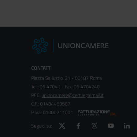
CONTATTI
Piazza Sallustio, 21 - 00187 Roma
Tel.:
06 47041
- Fax:
06 4704240
PEC:
unioncamere@cert.legalmail.it
C.F.: 01484460587
P.Iva: 01000211001
Twitter
Facebook
Instagram
YouTube
Lin
Seguici su: