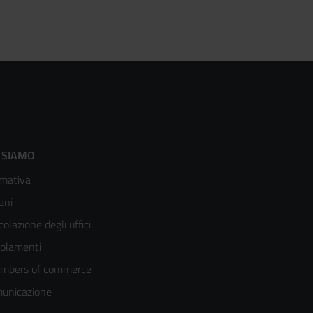
ooter
 SIAMO
mativa
enù
ani
olonna
colazione degli uffici
olamenti
mbers of commerce
unicazione