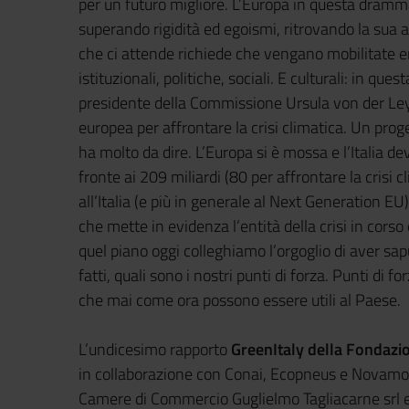
per un futuro migliore. L’Europa in questa dramma
superando rigidità ed egoismi, ritrovando la sua 
che ci attende richiede che vengano mobilitate 
istituzionali, politiche, sociali. E culturali: in que
presidente della Commissione Ursula von der Le
europea per affrontare la crisi climatica. Un proget
ha molto da dire. L’Europa si è mossa e l’Italia dev
fronte ai 209 miliardi (80 per affrontare la crisi
all’Italia (e più in generale al Next Generation EU
che mette in evidenza l’entità della crisi in cors
quel piano oggi colleghiamo l’orgoglio di aver s
fatti, quali sono i nostri punti di forza. Punti di
che mai come ora possono essere utili al Paese.
L’undicesimo rapporto
GreenItaly della Fondaz
in collaborazione con Conai, Ecopneus e Novamont
Camere di Commercio Guglielmo Tagliacarne srl ed