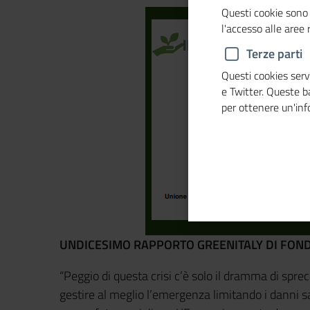
Questi cookie sono 
l'accesso alle aree
Terze parti
Questi cookies servo
e Twitter. Queste 
per ottenere un'in
UNDICESIMO RAPPORTO GREENITALY DI FON
“Peggio di questa crisi c’è solo il dramma di spre
gestire al meglio l’emergenza limitando i danni s