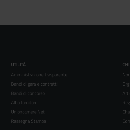
Footer
F
UTILITÀ
CHI
Amministrazione trasparente
Nor
menù
m
Bandi di gara e contratti
Org
colonna
c
Bandi di concorso
Arti
Albo fornitori
Reg
2
3
Unioncamere.Net
Cha
kedIn
Rassegna Stampa
Com