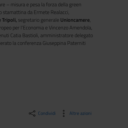
Mare – misura e pesa la forza della green
to stamattina da Ermete Realacci,
 Tripoli,
segretario generale
Unioncamere
,
uropeo per l’Economia e Vincenzo Amendola,
venuti Catia Bastioli, amministratore delegato
rato la conferenza Giuseppina Paterniti
Condividi
Altre azioni