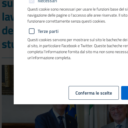
sull’alternanza scuola-
Necessari
Questi cookie sono necessari per usare le funzioni base del si
lavoro e la certificazione
navigazione delle pagine o l'accesso alle aree riservate. Il sit
funzionare correttamente senza questi cookies.
delle competenze degli
Terze parti
studenti
Questi cookies servono per mostrare sul sito le bacheche dei s
al sito, in particolare Facebook e Twitter. Queste bacheche re
completa l'informazione fornita dal sito ma non sono necessa
un'informazione completa.
Conferma le scelte