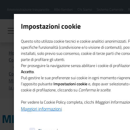
Menu
Salta
Amministrazione trasparente
Albo fornitori
Chi Siamo
Sistema Camerale
R
al
hamburgher
contenuto
i
principale
Impostazioni cookie
Questo sito utilizza cookie tecnici e cookie analitici anonimizzati.
specifiche funzionalità (condivisione e/o visione di contenuti), p
Home
installati, solo previo suo consenso, cookie di terze parti che cons
Comunicazione istituzionale per il sistema camerale
parte di profilare gli utenti.
Per proseguire la navigazione senza abilitare i cookie di profilazion
Accetto
.
Comunicati Stampa
Può gestire le sue preferenze sui cookie in ogni momento riaprend
MIM-Unioncamere: intesa sull’alternanza scuola-lavoro e
l'apposito pulsante
Impostazioni cookie
e, dopo aver selezionato 
la certificazione delle competenze degli studenti
cookie di profilazione, cliccando su
Conferma le scelte
.
Per vedere la Cookie Policy completa, clicchi
Maggiori Informazio
Maggiori informazioni
MIM-Unioncamere: intesa