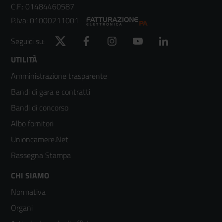
C.F.: 01484460587
P.Iva: 01000211001
Twitter
Facebook
Instagram
YouTube
LinkedIn
Seguici su:
Footer
UTILITÀ
Amministrazione trasparente
menù
Bandi di gara e contratti
colonna
Bandi di concorso
2
Albo fornitori
Unioncamere.Net
Rassegna Stampa
Footer
CHI SIAMO
Normativa
menù
Organi
colonna