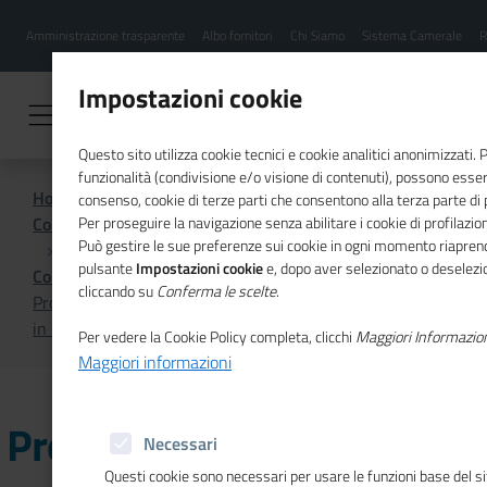
Menu
Salta
Amministrazione trasparente
Albo fornitori
Chi Siamo
Sistema Camerale
R
al
hamburgher
contenuto
i
principale
Impostazioni cookie
Questo sito utilizza cookie tecnici e cookie analitici anonimizzati.
funzionalità (condivisione e/o visione di contenuti), possono essere
Home
consenso, cookie di terze parti che consentono alla terza parte di pr
Comunicazione istituzionale per il sistema camerale
Per proseguire la navigazione senza abilitare i cookie di profilazion
Può gestire le sue preferenze sui cookie in ogni momento riaprend
pulsante
Impostazioni cookie
e, dopo aver selezionato o deselezion
Comunicati Stampa
cliccando su
Conferma le scelte
.
Propensione al risparmio: cresce più al Nord meno al Sud
in cinque anni
Per vedere la Cookie Policy completa, clicchi
Maggiori Informazio
Maggiori informazioni
Propensione al risparmio:
Necessari
Questi cookie sono necessari per usare le funzioni base del s