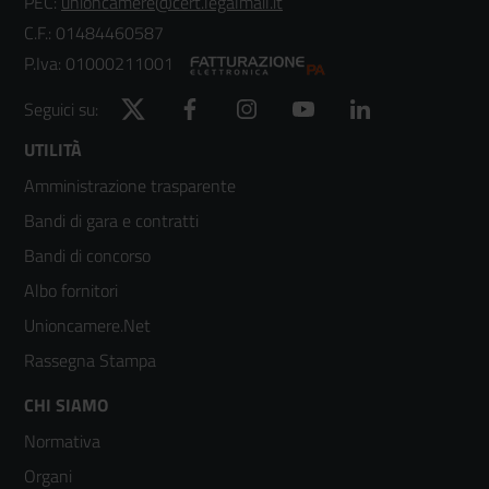
PEC:
unioncamere@cert.legalmail.it
C.F.: 01484460587
P.Iva: 01000211001
Twitter
Facebook
Instagram
YouTube
LinkedIn
Seguici su:
Footer
UTILITÀ
Amministrazione trasparente
menù
Bandi di gara e contratti
colonna
Bandi di concorso
2
Albo fornitori
Unioncamere.Net
Rassegna Stampa
Footer
CHI SIAMO
Normativa
menù
Organi