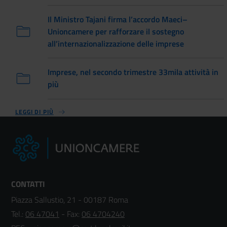
Il Ministro Tajani firma l’accordo Maeci–
Unioncamere per rafforzare il sostegno
all’internazionalizzazione delle imprese
Imprese, nel secondo trimestre 33mila attività in
più
LEGGI DI PIÙ
CONTATTI
Piazza Sallustio, 21 - 00187 Roma
Tel.:
06 47041
- Fax:
06 4704240