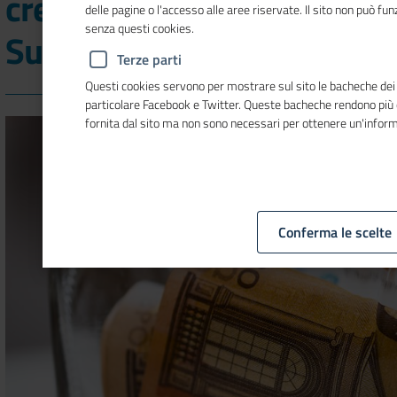
cresce più al Nord meno al
delle pagine o l'accesso alle aree riservate. Il sito non può f
senza questi cookies.
Sud in cinque anni
Terze parti
Questi cookies servono per mostrare sul sito le bacheche dei so
particolare Facebook e Twitter. Queste bacheche rendono più
fornita dal sito ma non sono necessari per ottenere un'infor
Conferma le scelte