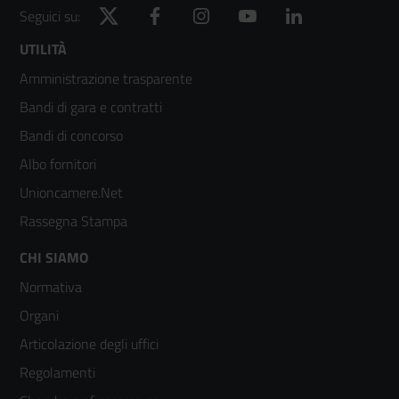
Twitter
Facebook
Instagram
YouTube
LinkedIn
Seguici su:
Footer
UTILITÀ
Amministrazione trasparente
menù
Bandi di gara e contratti
colonna
Bandi di concorso
2
Albo fornitori
Unioncamere.Net
Rassegna Stampa
Footer
CHI SIAMO
Normativa
menù
Organi
colonna
Articolazione degli uffici
3
Regolamenti