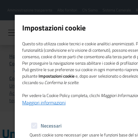
Menu
Salta
Amministrazione trasparente
Albo fornitori
Chi Siamo
Sistema Camerale
R
al
hamburgher
contenuto
i
principale
Impostazioni cookie
Questo sito utilizza cookie tecnici e cookie analitici anonimizzati.
funzionalità (condivisione e/o visione di contenuti), possono essere
Home
consenso, cookie di terze parti che consentono alla terza parte di pr
Comunicazione istituzionale per il sistema camerale
Per proseguire la navigazione senza abilitare i cookie di profilazion
Può gestire le sue preferenze sui cookie in ogni momento riaprend
pulsante
Impostazioni cookie
e, dopo aver selezionato o deselezion
Comunicati Stampa
cliccando su
Conferma le scelte
.
Unioncamere-Confindustria Moda-Confindustria
Accessori Moda: rinnovata l’intesa per la formazione
Per vedere la Cookie Policy completa, clicchi
Maggiori Informazio
tecnico‑professionale e il dialogo scuola-imprese
Maggiori informazioni
Necessari
Unioncamere-
Questi cookie sono necessari per usare le funzioni base del s