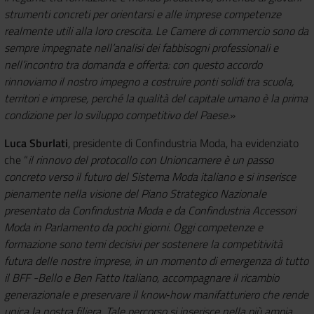
strumenti concreti per orientarsi e alle imprese competenze
realmente utili alla loro crescita. Le Camere di commercio sono da
sempre impegnate nell’analisi dei fabbisogni professionali e
nell’incontro tra domanda e offerta: con questo accordo
rinnoviamo il nostro impegno a costruire ponti solidi tra scuola,
territori e imprese, perché la qualità del capitale umano è la prima
condizione per lo sviluppo competitivo del Paese.
»
Luca Sburlati
, presidente di Confindustria Moda, ha evidenziato
che “
il rinnovo del protocollo con Unioncamere è un passo
concreto verso il futuro del Sistema Moda italiano e si inserisce
pienamente nella visione del Piano Strategico Nazionale
presentato da Confindustria Moda e da Confindustria Accessori
Moda in Parlamento da pochi giorni. Oggi competenze e
formazione sono temi decisivi per sostenere la competitività
futura delle nostre imprese, in un momento di emergenza di tutto
il BFF -Bello e Ben Fatto Italiano, accompagnare il ricambio
generazionale e preservare il know‑how manifatturiero che rende
unica la nostra filiera. Tale percorso si inserisce nella più ampia