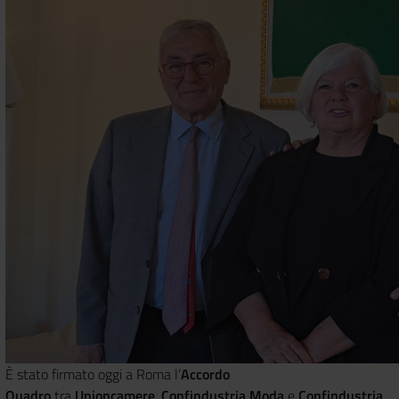
È stato firmato oggi a Roma l’
Accordo
Quadro
tra
Unioncamere
,
Confindustria Moda
e
Confindustria