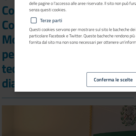
delle pagine o l'accesso alle aree riservate. Il sito non può f
Confindustria Moda-
senza questi cookies.
Confindustria Accessori
Terze parti
Questi cookies servono per mostrare sul sito le bacheche dei so
Moda: rinnovata l’intesa
particolare Facebook e Twitter. Queste bacheche rendono più
fornita dal sito ma non sono necessari per ottenere un'infor
per la formazione
tecnico‑professionale e il
dialogo scuola-imprese
Conferma le scelte