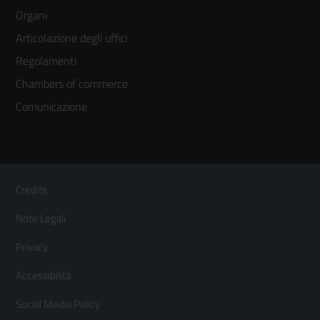
menù
Organi
colonna
Articolazione degli uffici
3
Regolamenti
Chambers of commerce
Comunicazione
Sezione Link Utili
Footer
Credits
Menù
Note Legali
orizzontale
Privacy
Accessibilità
Social Media Policy