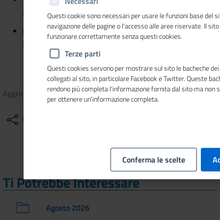
Necessari
giovani
Questi cookie sono necessari per usare le funzioni base del si
navigazione delle pagine o l'accesso alle aree riservate. Il sit
07/06/2021 - ItaliaOggi Sette - Imprese femminili su
funzionare correttamente senza questi cookies.
grazie alle under35
Terze parti
Questi cookies servono per mostrare sul sito le bacheche dei 
collegati al sito, in particolare Facebook e Twitter. Queste ba
rendono più completa l'informazione fornita dal sito ma non 
Aggiornato il
10/09/2021
12:23
per ottenere un'informazione completa.
Condividi
Altre azioni
Conferma le scelte
Ac
Ti Potrebbe Interessare
Agosto 2026