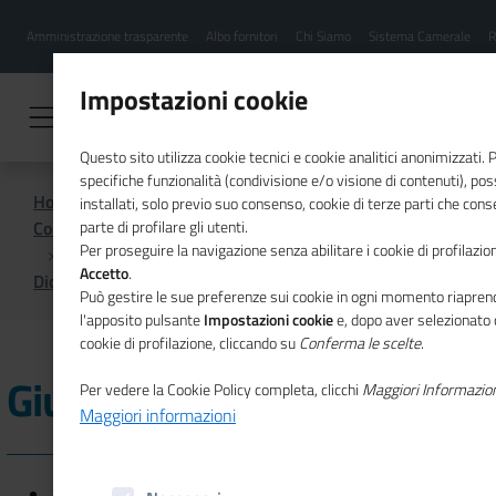
Menu
Salta
Amministrazione trasparente
Albo fornitori
Chi Siamo
Sistema Camerale
R
al
hamburgher
contenuto
i
principale
Impostazioni cookie
Questo sito utilizza cookie tecnici e cookie analitici anonimizzati.
specifiche funzionalità (condivisione e/o visione di contenuti), p
Home
installati, solo previo suo consenso, cookie di terze parti che cons
Comunicazione istituzionale per il sistema camerale
parte di profilare gli utenti.
Per proseguire la navigazione senza abilitare i cookie di profilazion
Accetto
.
Dicono di noi
Giugno 2021
Può gestire le sue preferenze sui cookie in ogni momento riaprend
l'apposito pulsante
Impostazioni cookie
e, dopo aver selezionato 
cookie di profilazione, cliccando su
Conferma le scelte
.
Giugno 2021
Per vedere la Cookie Policy completa, clicchi
Maggiori Informazio
Maggiori informazioni
28/06/2021 - ItaliaOggi Sette - Imprese artigiane meno