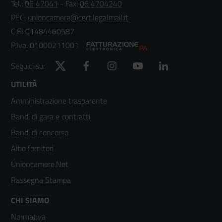
Tel.:
06 47041
- Fax:
06 4704240
PEC:
unioncamere@cert.legalmail.it
C.F.: 01484460587
P.Iva: 01000211001
Twitter
Facebook
Instagram
YouTube
LinkedIn
Seguici su:
Footer
UTILITÀ
Amministrazione trasparente
menù
Bandi di gara e contratti
colonna
Bandi di concorso
2
Albo fornitori
Unioncamere.Net
Rassegna Stampa
Footer
CHI SIAMO
Normativa