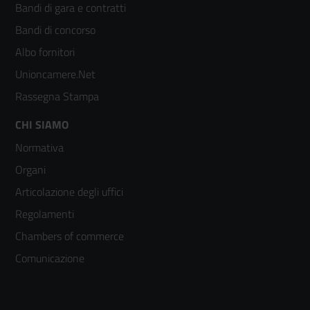
Bandi di gara e contratti
colonna
Bandi di concorso
2
Albo fornitori
Unioncamere.Net
Rassegna Stampa
Footer
CHI SIAMO
Normativa
menù
Organi
colonna
Articolazione degli uffici
3
Regolamenti
Chambers of commerce
Comunicazione