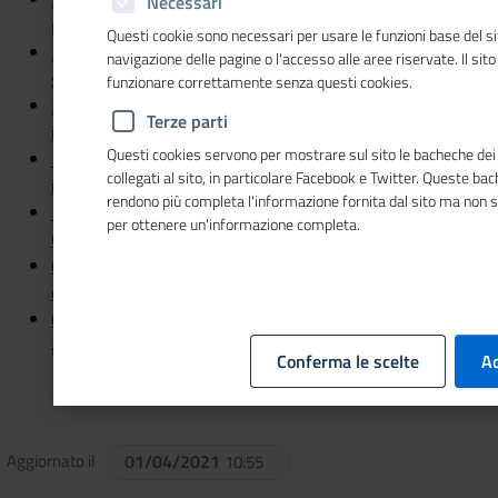
Necessari
posti green
Questi cookie sono necessari per usare le funzioni base del si
22/03/2021 - Rai 1 TG1 Economia - Imprenditoria
navigazione delle pagine o l'accesso alle aree riservate. Il sit
straniera, dati Unioncamere-Infocamere
funzionare correttamente senza questi cookies.
21/03/2021 - Il Messaggero - Imprese, una su dieci è di
Terze parti
immigrati
Questi cookies servono per mostrare sul sito le bacheche dei 
15/03/2021 - Corriere della Sera - Lavoro
collegati al sito, in particolare Facebook e Twitter. Queste ba
impreparato Troppi posti restano liberi
rendono più completa l'informazione fornita dal sito ma non 
15/03/2021 - Il Sole 24 ORE - Su ambiente e digitale il
per ottenere un'informazione completa.
62% delle pmi è indietro
01/03/2021 - Il Sole 24 ORE - Effetto crisi: ecco i lavori in
e out
01/03/2021 - Corriere del mezzogiorno - Il turismo riapre
anche al Sud
Conferma le scelte
Ac
Aggiornato il
01/04/2021
10:55