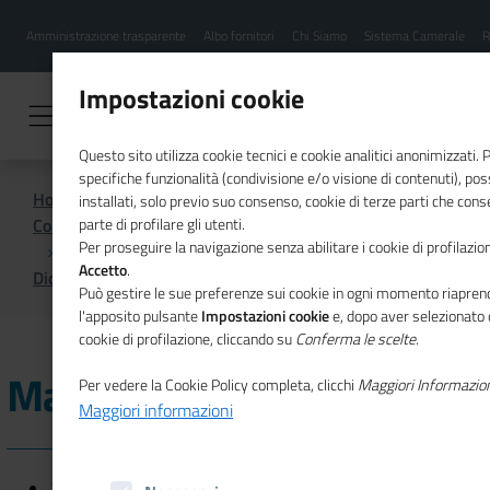
Menu
Salta
Amministrazione trasparente
Albo fornitori
Chi Siamo
Sistema Camerale
R
al
hamburgher
contenuto
i
principale
Impostazioni cookie
Questo sito utilizza cookie tecnici e cookie analitici anonimizzati.
specifiche funzionalità (condivisione e/o visione di contenuti), p
Home
installati, solo previo suo consenso, cookie di terze parti che cons
Comunicazione istituzionale per il sistema camerale
parte di profilare gli utenti.
Per proseguire la navigazione senza abilitare i cookie di profilazion
Accetto
.
Dicono di noi
Marzo 2021
Può gestire le sue preferenze sui cookie in ogni momento riaprend
l'apposito pulsante
Impostazioni cookie
e, dopo aver selezionato 
cookie di profilazione, cliccando su
Conferma le scelte
.
Marzo 2021
Per vedere la Cookie Policy completa, clicchi
Maggiori Informazio
Maggiori informazioni
24/03/2021 - Il Sole 24 ORE - Recovery: 1,3 milioni di