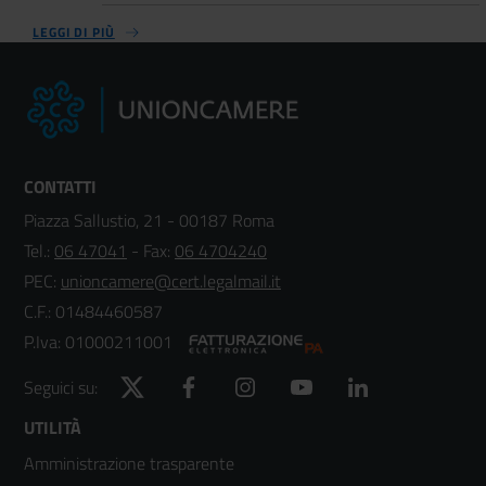
LEGGI DI PIÙ
CONTATTI
Piazza Sallustio, 21 - 00187 Roma
Tel.:
06 47041
- Fax:
06 4704240
PEC:
unioncamere@cert.legalmail.it
C.F.: 01484460587
P.Iva: 01000211001
Twitter
Facebook
Instagram
YouTube
LinkedIn
Seguici su:
Footer
UTILITÀ
Amministrazione trasparente
menù