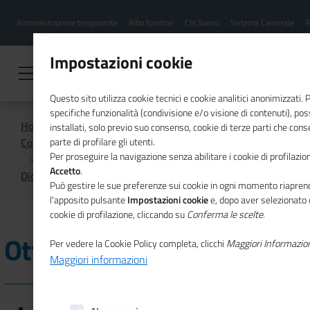
Menu
Salta
Amministrazione trasparente
Albo fornitori
Chi Siamo
Sistema Camerale
R
al
hamburgher
contenuto
i
principale
Impostazioni cookie
Questo sito utilizza cookie tecnici e cookie analitici anonimizzati.
specifiche funzionalità (condivisione e/o visione di contenuti), p
Home
installati, solo previo suo consenso, cookie di terze parti che cons
Comunicazione istituzionale per il sistema camerale
parte di profilare gli utenti.
Per proseguire la navigazione senza abilitare i cookie di profilazion
Accetto
.
Dicono di noi
Ottobre 2019
Può gestire le sue preferenze sui cookie in ogni momento riaprend
l'apposito pulsante
Impostazioni cookie
e, dopo aver selezionato 
cookie di profilazione, cliccando su
Conferma le scelte
.
Ottobre 2019
Per vedere la Cookie Policy completa, clicchi
Maggiori Informazio
Maggiori informazioni
30/10/2019 - IL GAZZETTINO -
Digitale: pronti altri 100