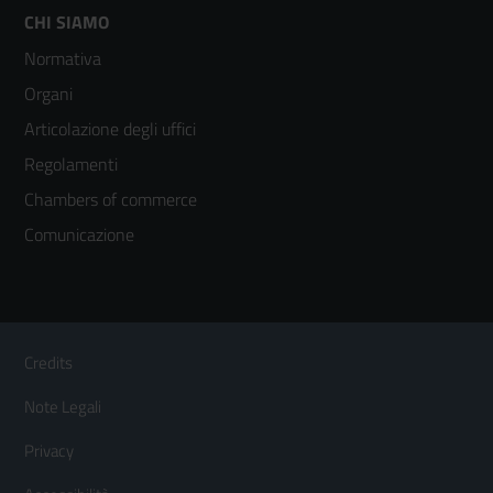
Footer
CHI SIAMO
Normativa
menù
Organi
colonna
Articolazione degli uffici
3
Regolamenti
Chambers of commerce
Comunicazione
Sezione Link Utili
Footer
Credits
Menù
Note Legali
orizzontale
Privacy