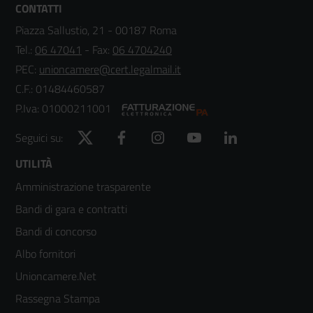
CONTATTI
Piazza Sallustio, 21 - 00187 Roma
Tel.:
06 47041
- Fax:
06 4704240
PEC:
unioncamere@cert.legalmail.it
C.F.: 01484460587
P.Iva: 01000211001
Twitter
Facebook
Instagram
YouTube
LinkedIn
Seguici su:
Footer
UTILITÀ
Amministrazione trasparente
menù
Bandi di gara e contratti
colonna
Bandi di concorso
2
Albo fornitori
Unioncamere.Net
Rassegna Stampa