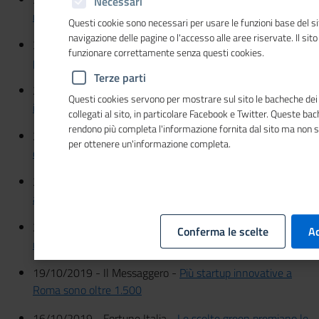
Necessari
milioni per le Pmi
Questi cookie sono necessari per usare le funzioni base del si
navigazione delle pagine o l'accesso alle aree riservate. Il sit
30/10/2019 - ItaliaOggi -
Cento milioni di euro nel
funzionare correttamente senza questi cookies.
prossimo triennio...
Terze parti
29/10/2019 - Il Sole 24Ore -
Oltre 432mila imprese negli
Questi cookies servono per mostrare sul sito le bacheche dei 
investimenti green
collegati al sito, in particolare Facebook e Twitter. Queste ba
rendono più completa l'informazione fornita dal sito ma non 
28/10/2019 - Rai3 TG3 -
Cresce in Italia l'economia
per ottenere un'informazione completa.
circolare
26/10/2019 - Libero –
Basta finte gelaterie italiane
all’estero, arriva il bollino verde
22/10/2019 - Libero -
Un milione di posti di lavoro. Metà
Conferma le scelte
Ac
restano vuoti
19/10/2019 - Il Messaggero -
Più startup innovative a
Roma sono oltre 1.500
16/10/2019 - Fortune Italia -
Le scelte green premiano le