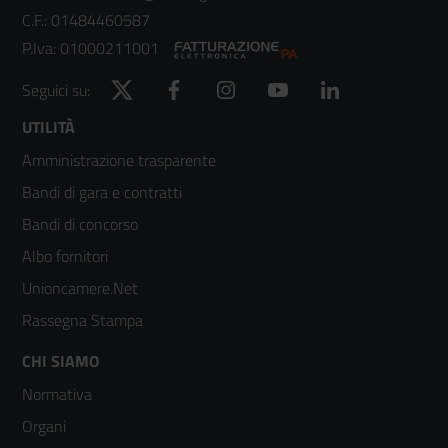
C.F.: 01484460587
P.Iva: 01000211001
Twitter
Facebook
Instagram
YouTube
LinkedIn
Seguici su:
Footer
UTILITÀ
Amministrazione trasparente
menù
Bandi di gara e contratti
colonna
Bandi di concorso
2
Albo fornitori
Unioncamere.Net
Rassegna Stampa
Footer
CHI SIAMO
Normativa
menù
Organi