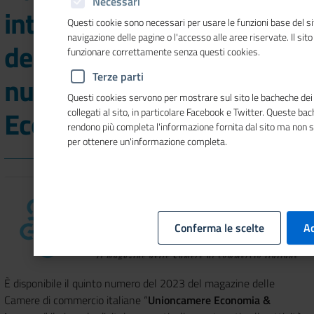
Necessari
interesse, inflazione, costi
Questi cookie sono necessari per usare le funzioni base del si
navigazione delle pagine o l'accesso alle aree riservate. Il sit
dell'energia nel nuovo
funzionare correttamente senza questi cookies.
Terze parti
numero di "Unioncamere
Questi cookies servono per mostrare sul sito le bacheche dei 
Economia & Imprese"
collegati al sito, in particolare Facebook e Twitter. Queste ba
rendono più completa l'informazione fornita dal sito ma non 
per ottenere un'informazione completa.
Conferma le scelte
Ac
È disponibile il quinto numero del 2023 del magazine delle
Camere di commercio italiane “
Unioncamere Economia &