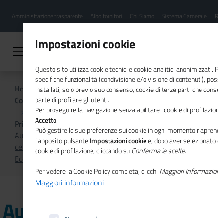
Menu
Salta
Amministrazione trasparente
Albo fornitori
Chi Siamo
Sistema Camerale
R
al
hamburgher
contenuto
i
principale
Impostazioni cookie
Questo sito utilizza cookie tecnici e cookie analitici anonimizzati.
specifiche funzionalità (condivisione e/o visione di contenuti), p
Home
installati, solo previo suo consenso, cookie di terze parti che cons
Comunicazione istituzionale per il sistema camerale
parte di profilare gli utenti.
Per proseguire la navigazione senza abilitare i cookie di profilazion
Accetto
.
Primo Piano
Può gestire le sue preferenze sui cookie in ogni momento riaprend
Aumento dei tassi di interesse, inflazione, costi
l'apposito pulsante
Impostazioni cookie
e, dopo aver selezionato 
dell'energia nel nuovo numero di "Unioncamere
cookie di profilazione, cliccando su
Conferma le scelte
.
Economia & Imprese"
Per vedere la Cookie Policy completa, clicchi
Maggiori Informazio
Maggiori informazioni
Aumento dei tassi di