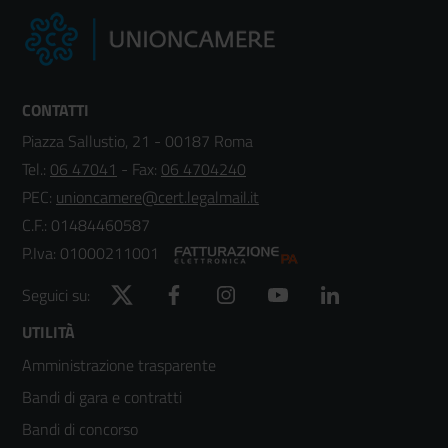
CONTATTI
Piazza Sallustio, 21 - 00187 Roma
Tel.:
06 47041
- Fax:
06 4704240
PEC:
unioncamere@cert.legalmail.it
C.F.: 01484460587
P.Iva: 01000211001
Twitter
Facebook
Instagram
YouTube
LinkedIn
Seguici su:
Footer
UTILITÀ
Amministrazione trasparente
menù
Bandi di gara e contratti
colonna
Bandi di concorso