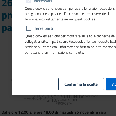
26 novembre è possibile
Necessari
Questi cookie sono necessari per usare le funzioni base del si
presentare le domande di
navigazione delle pagine o l'accesso alle aree riservate. Il sit
funzionare correttamente senza questi cookies.
partecipazione
Terze parti
Questi cookies servono per mostrare sul sito le bacheche dei 
collegati al sito, in particolare Facebook e Twitter. Queste ba
rendono più completa l'informazione fornita dal sito ma non 
per ottenere un'informazione completa.
Conferma le scelte
Ac
Dalle ore 12.00 alle ore 18.00 di martedì 26 novembre
sarà