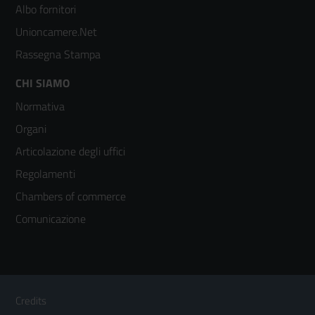
2
Albo fornitori
Unioncamere.Net
Rassegna Stampa
Footer
CHI SIAMO
Normativa
menù
Organi
colonna
Articolazione degli uffici
3
Regolamenti
Chambers of commerce
Comunicazione
Sezione Link Utili
Footer
Credits