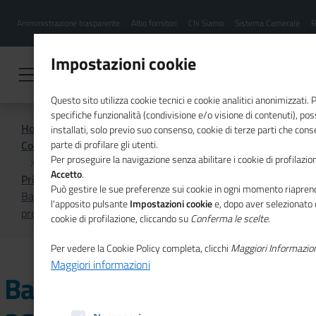
Menu
Salta
Amministrazione trasparente
Albo fornitori
Chi Siamo
Sistema Camerale
R
al
hamburgher
contenuto
i
principale
Impostazioni cookie
Questo sito utilizza cookie tecnici e cookie analitici anonimizzati.
specifiche funzionalità (condivisione e/o visione di contenuti), p
Home
installati, solo previo suo consenso, cookie di terze parti che cons
Comunicazione istituzionale per il sistema camerale
parte di profilare gli utenti.
Per proseguire la navigazione senza abilitare i cookie di profilazion
Accetto
.
Primo Piano
Può gestire le sue preferenze sui cookie in ogni momento riaprend
Bando MARCHI+ 2024: dal 26 novembre è possibile
l'apposito pulsante
Impostazioni cookie
e, dopo aver selezionato 
presentare le domande di partecipazione
cookie di profilazione, cliccando su
Conferma le scelte
.
Per vedere la Cookie Policy completa, clicchi
Maggiori Informazio
Maggiori informazioni
Bando MARCHI+ 2024: dal