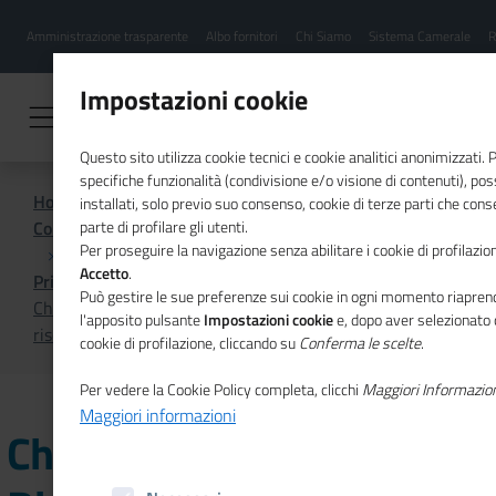
Menu
Salta
Amministrazione trasparente
Albo fornitori
Chi Siamo
Sistema Camerale
R
al
hamburgher
contenuto
i
principale
Impostazioni cookie
Questo sito utilizza cookie tecnici e cookie analitici anonimizzati.
specifiche funzionalità (condivisione e/o visione di contenuti), p
Home
installati, solo previo suo consenso, cookie di terze parti che cons
Comunicazione istituzionale per il sistema camerale
parte di profilare gli utenti.
Per proseguire la navigazione senza abilitare i cookie di profilazion
Accetto
.
Primo Piano
Può gestire le sue preferenze sui cookie in ogni momento riaprend
Chiusura sportello Disegni+ 2024 per esaurimento delle
l'apposito pulsante
Impostazioni cookie
e, dopo aver selezionato 
risorse disponibili
cookie di profilazione, cliccando su
Conferma le scelte
.
Per vedere la Cookie Policy completa, clicchi
Maggiori Informazio
Maggiori informazioni
Chiusura sportello