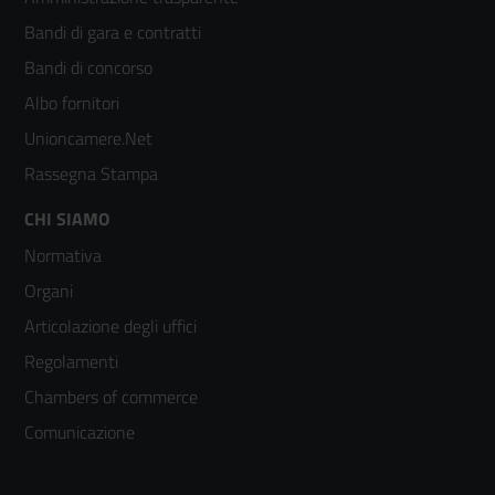
menù
Bandi di gara e contratti
colonna
Bandi di concorso
2
Albo fornitori
Unioncamere.Net
Rassegna Stampa
Footer
CHI SIAMO
Normativa
menù
Organi
colonna
Articolazione degli uffici
3
Regolamenti
Chambers of commerce
Comunicazione