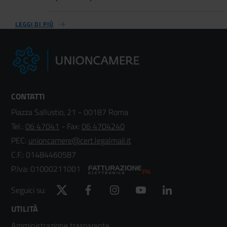
LEGGI DI PIÙ
CONTATTI
Piazza Sallustio, 21 - 00187 Roma
Tel.:
06 47041
- Fax:
06 4704240
PEC:
unioncamere@cert.legalmail.it
C.F.: 01484460587
P.Iva: 01000211001
Twitter
Facebook
Instagram
YouTube
LinkedIn
Seguici su:
Footer
UTILITÀ
Amministrazione trasparente