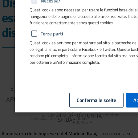
Disegni+ 2024 per
Necessari
Questi cookie sono necessari per usare le funzioni base del si
esaurimento delle risorse
navigazione delle pagine o l'accesso alle aree riservate. Il sit
funzionare correttamente senza questi cookies.
disponibili
Terze parti
Questi cookies servono per mostrare sul sito le bacheche dei 
collegati al sito, in particolare Facebook e Twitter. Queste ba
rendono più completa l'informazione fornita dal sito ma non 
per ottenere un'informazione completa.
Conferma le scelte
Ac
Il
ministero delle Imprese e del Made in Italy,
con una nota sul