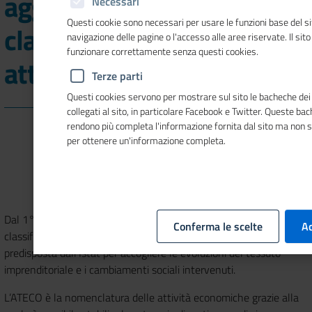
aggiornamenti 2022 della
Necessari
Questi cookie sono necessari per usare le funzioni base del si
classificazione delle
navigazione delle pagine o l'accesso alle aree riservate. Il sit
funzionare correttamente senza questi cookies.
attività economiche
Terze parti
Questi cookies servono per mostrare sul sito le bacheche dei 
collegati al sito, in particolare Facebook e Twitter. Queste ba
rendono più completa l'informazione fornita dal sito ma non 
per ottenere un'informazione completa.
Dal 1° aprile è operativo l’aggiornamento 2022 della
Conferma le scelte
Ac
classificazione delle attività economiche ATECO 2007,
predisposta dall’Istat per accogliere le evoluzioni del tessuto
imprenditoriale e i cambiamenti sociali intervenuti.
L’ATECO è la nomenclatura delle attività economiche grazie alla