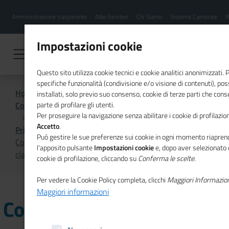
Menu
Salta
Amministrazione trasparente
Albo fornitori
Chi Siamo
Sistema Camerale
R
al
hamburgher
contenuto
i
principale
Impostazioni cookie
Questo sito utilizza cookie tecnici e cookie analitici anonimizzati.
specifiche funzionalità (condivisione e/o visione di contenuti), p
Home
installati, solo previo suo consenso, cookie di terze parti che cons
Comunicazione istituzionale per il sistema camerale
parte di profilare gli utenti.
Per proseguire la navigazione senza abilitare i cookie di profilazion
Accetto
.
Primo Piano
Può gestire le sue preferenze sui cookie in ogni momento riaprend
Codici ATECO: gli aggiornamenti 2022 della
l'apposito pulsante
Impostazioni cookie
e, dopo aver selezionato 
classificazione delle attività economiche
cookie di profilazione, cliccando su
Conferma le scelte
.
Per vedere la Cookie Policy completa, clicchi
Maggiori Informazio
Maggiori informazioni
Codici ATECO: gli