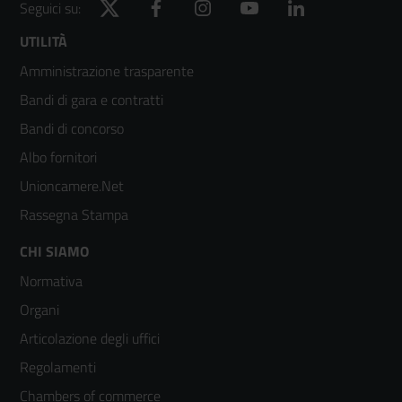
Twitter
Facebook
Instagram
YouTube
LinkedIn
Seguici su:
Footer
UTILITÀ
Amministrazione trasparente
menù
Bandi di gara e contratti
colonna
Bandi di concorso
2
Albo fornitori
Unioncamere.Net
Rassegna Stampa
Footer
CHI SIAMO
Normativa
menù
Organi
colonna
Articolazione degli uffici
3
Regolamenti
Chambers of commerce