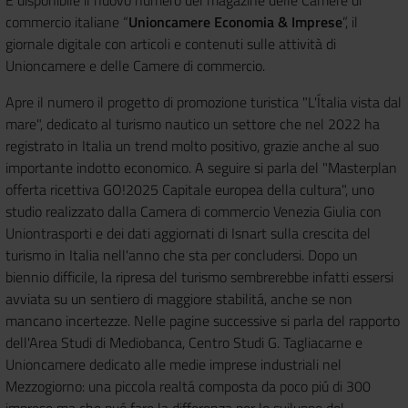
È disponibile il nuovo numero del magazine delle Camere di
commercio italiane “
Unioncamere Economia & Imprese
”, il
giornale digitale con articoli e contenuti sulle attività di
Unioncamere e delle Camere di commercio.
Apre il numero il progetto di promozione turistica "L'Ítalia vista dal
mare", dedicato al turismo nautico un settore che nel 2022 ha
registrato in Italia un trend molto positivo, grazie anche al suo
importante indotto economico. A seguire si parla del "Masterplan
offerta ricettiva GO!2025 Capitale europea della cultura", uno
studio realizzato dalla Camera di commercio Venezia Giulia con
Uniontrasporti e dei dati aggiornati di Isnart sulla crescita del
turismo in Italia nell'anno che sta per concludersi. Dopo un
biennio difficile, la ripresa del turismo sembrerebbe infatti essersi
avviata su un sentiero di maggiore stabilitá, anche se non
mancano incertezze. Nelle pagine successive si parla del rapporto
dell'Area Studi di Mediobanca, Centro Studi G. Tagliacarne e
Unioncamere dedicato alle medie imprese industriali nel
Mezzogiorno: una piccola realtá composta da poco piú di 300