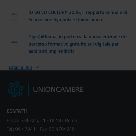
IO SONO CULTURA 2026, il rapporto annuale di
Fondazione Symbola e Unioncamere
Digit@Donna, in partenza la nuova edizione del
percorso formativo gratuito sul digitale per
aspiranti imprenditrici
LEGGI DI PIÙ
CONTATTI
Piazza Sallustio, 21 - 00187 Roma
Tel.:
06 47041
- Fax:
06 4704240