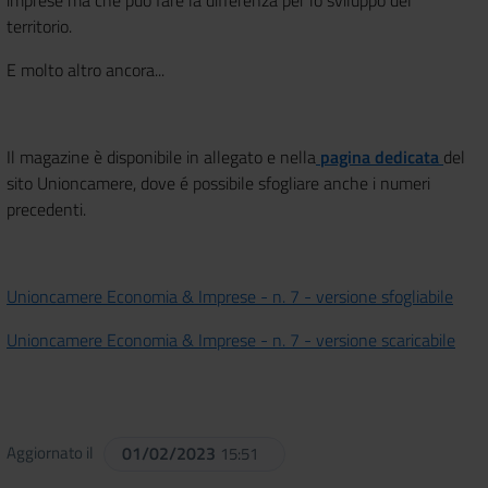
imprese ma che puó fare la differenza per lo sviluppo del
territorio.
E molto altro ancora...
Il magazine è disponibile in allegato e nella
pagina dedicata
del
sito Unioncamere, dove é possibile sfogliare anche i numeri
precedenti.
Unioncamere Economia & Imprese - n. 7 - versione sfogliabile
Unioncamere Economia & Imprese - n. 7 - versione scaricabile
Aggiornato il
01/02/2023
15:51