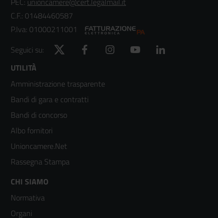
PEC:
unioncamere@cert.legalmail.it
C.F.: 01484460587
P.Iva: 01000211001
Twitter
Facebook
Instagram
YouTube
LinkedIn
Seguici su:
Footer
UTILITÀ
Amministrazione trasparente
menù
Bandi di gara e contratti
colonna
Bandi di concorso
2
Albo fornitori
Unioncamere.Net
Rassegna Stampa
Footer
CHI SIAMO
Normativa
menù
Organi