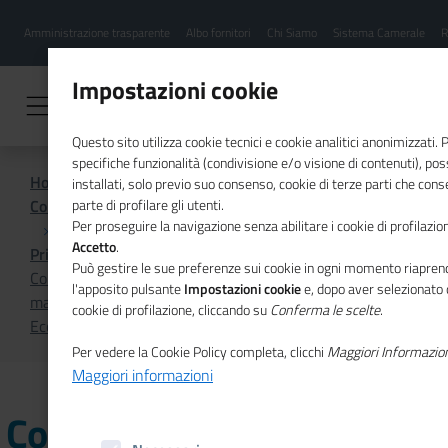
Menu
Salta
Amministrazione trasparente
Albo fornitori
Chi Siamo
Sistema Camerale
R
al
hamburgher
contenuto
i
principale
Impostazioni cookie
Questo sito utilizza cookie tecnici e cookie analitici anonimizzati.
specifiche funzionalità (condivisione e/o visione di contenuti), p
Home
installati, solo previo suo consenso, cookie di terze parti che cons
Comunicazione istituzionale per il sistema camerale
parte di profilare gli utenti.
Per proseguire la navigazione senza abilitare i cookie di profilazion
Accetto
.
Primo Piano
Può gestire le sue preferenze sui cookie in ogni momento riaprend
Com'é andato il turismo nel 2022, turismo nautico e
l'apposito pulsante
Impostazioni cookie
e, dopo aver selezionato 
masterplan GO!2025 nel nuovo numero di Unioncamere
cookie di profilazione, cliccando su
Conferma le scelte
.
Economia & Imprese
Per vedere la Cookie Policy completa, clicchi
Maggiori Informazio
Maggiori informazioni
Com'é andato il turismo