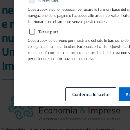
Necessari
nel 2022, turismo nautico
Questi cookie sono necessari per usare le funzioni base del si
navigazione delle pagine o l'accesso alle aree riservate. Il sit
e masterplan GO!2025 nel
funzionare correttamente senza questi cookies.
Terze parti
nuovo numero di
Questi cookies servono per mostrare sul sito le bacheche dei 
Unioncamere Economia &
collegati al sito, in particolare Facebook e Twitter. Queste ba
rendono più completa l'informazione fornita dal sito ma non 
per ottenere un'informazione completa.
Imprese
Conferma le scelte
Ac