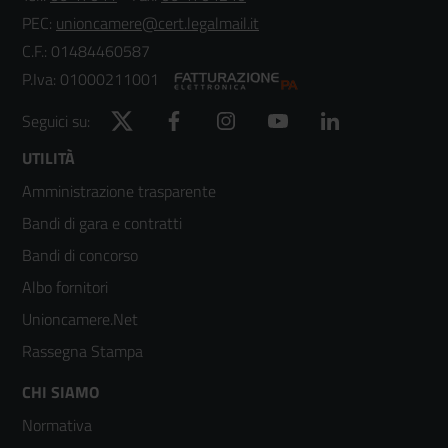
PEC:
unioncamere@cert.legalmail.it
C.F.: 01484460587
P.Iva: 01000211001
Twitter
Facebook
Instagram
YouTube
LinkedIn
Seguici su:
Footer
UTILITÀ
Amministrazione trasparente
menù
Bandi di gara e contratti
colonna
Bandi di concorso
2
Albo fornitori
Unioncamere.Net
Rassegna Stampa
Footer
CHI SIAMO
Normativa
menù