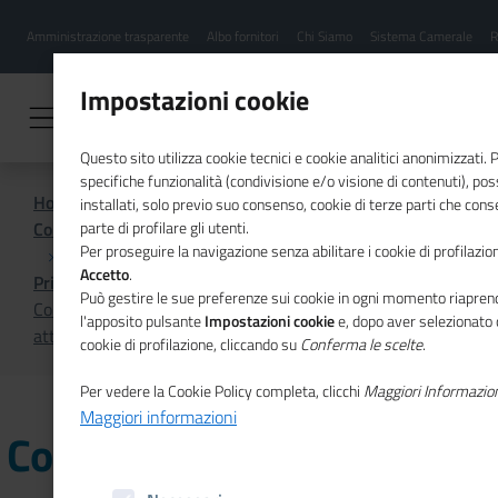
Menu
Salta
Amministrazione trasparente
Albo fornitori
Chi Siamo
Sistema Camerale
R
al
hamburgher
contenuto
i
principale
Impostazioni cookie
Questo sito utilizza cookie tecnici e cookie analitici anonimizzati.
specifiche funzionalità (condivisione e/o visione di contenuti), p
Home
installati, solo previo suo consenso, cookie di terze parti che cons
Comunicazione istituzionale per il sistema camerale
parte di profilare gli utenti.
Per proseguire la navigazione senza abilitare i cookie di profilazion
Accetto
.
Primo Piano
Può gestire le sue preferenze sui cookie in ogni momento riaprend
Coronavirus, nuove norme su aperture e chiusure
l'apposito pulsante
Impostazioni cookie
e, dopo aver selezionato 
attivita'
cookie di profilazione, cliccando su
Conferma le scelte
.
Per vedere la Cookie Policy completa, clicchi
Maggiori Informazio
Maggiori informazioni
Coronavirus, nuove norme