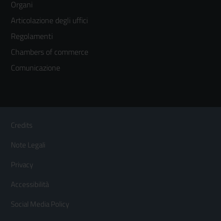
Organi
colonna
Articolazione degli uffici
3
Regolamenti
Chambers of commerce
Comunicazione
Sezione Link Utili
Footer
Credits
Menù
Note Legali
orizzontale
Privacy
Accessibilità
Social Media Policy