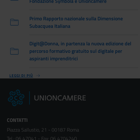
Fondazione Symbola e Unioncamere
Primo Rapporto nazionale sulla Dimensione
Subacquea Italiana
Digit@Donna, in partenza la nuova edizione del
percorso formativo gratuito sul digitale per
aspiranti imprenditrici
LEGGI DI PIÙ
CONTATTI
Piazza Sallustio, 21 - 00187 Roma
Tel.:
06 47041
- Fax:
06 4704240