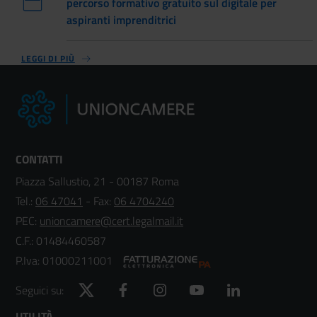
percorso formativo gratuito sul digitale per
aspiranti imprenditrici
LEGGI DI PIÙ
CONTATTI
Piazza Sallustio, 21 - 00187 Roma
Tel.:
06 47041
- Fax:
06 4704240
PEC:
unioncamere@cert.legalmail.it
C.F.: 01484460587
P.Iva: 01000211001
Twitter
Facebook
Instagram
YouTube
LinkedIn
Seguici su:
UTILITÀ