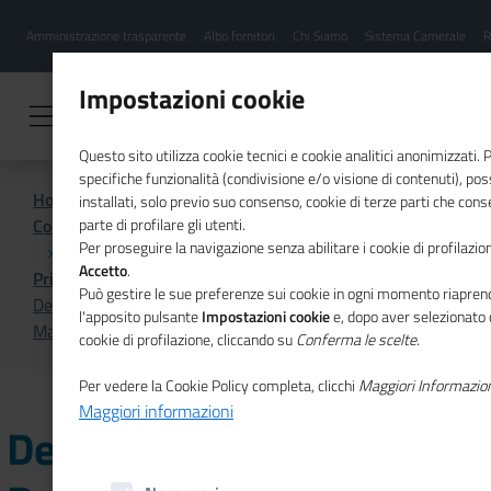
Menu
Salta
Amministrazione trasparente
Albo fornitori
Chi Siamo
Sistema Camerale
R
al
hamburgher
contenuto
i
principale
Impostazioni cookie
Questo sito utilizza cookie tecnici e cookie analitici anonimizzati.
specifiche funzionalità (condivisione e/o visione di contenuti), p
Home
installati, solo previo suo consenso, cookie di terze parti che cons
Comunicazione istituzionale per il sistema camerale
parte di profilare gli utenti.
Per proseguire la navigazione senza abilitare i cookie di profilazion
Accetto
.
Primo Piano
Può gestire le sue preferenze sui cookie in ogni momento riaprend
Deposito dei bilanci al Registro imprese: online il
l'apposito pulsante
Impostazioni cookie
e, dopo aver selezionato 
Manuale operativo 2026
cookie di profilazione, cliccando su
Conferma le scelte
.
Per vedere la Cookie Policy completa, clicchi
Maggiori Informazio
Maggiori informazioni
Deposito dei bilanci al