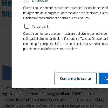
Registro imprese: online il
Necessari
Questi cookie sono necessari per usare le funzioni base del si
Manuale operativo 2026
navigazione delle pagine o l'accesso alle aree riservate. Il sit
funzionare correttamente senza questi cookies.
Terze parti
Questi cookies servono per mostrare sul sito le bacheche dei 
collegati al sito, in particolare Facebook e Twitter. Queste ba
rendono più completa l'informazione fornita dal sito ma non 
per ottenere un'informazione completa.
Conferma le scelte
Ac
E' online il "
Manuale operativo per il DEPOSITO BILANCI al
registro delle imprese - Campagna bilanci 2026
" volto a
facilitare le società e i professionisti nell’adempimento dell’obbligo
di deposito del bilancio oltre che a creare linee guida uniformi di