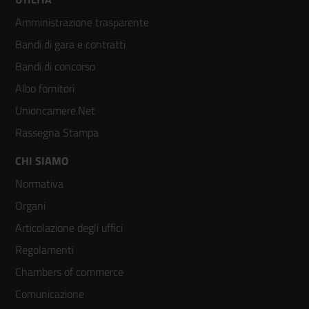
Footer
Amministrazione trasparente
menù
Bandi di gara e contratti
colonna
Bandi di concorso
2
Albo fornitori
Unioncamere.Net
Rassegna Stampa
Footer
CHI SIAMO
Normativa
menù
Organi
colonna
Articolazione degli uffici
3
Regolamenti
Chambers of commerce
Comunicazione