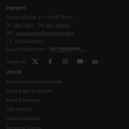
CONTATTI
Piazza Sallustio, 21 - 00187 Roma
Tel.:
06 47041
- Fax:
06 4704240
PEC:
unioncamere@cert.legalmail.it
C.F.: 01484460587
P.Iva: 01000211001
Twitter
Facebook
Instagram
YouTube
LinkedIn
Seguici su:
Footer
UTILITÀ
Amministrazione trasparente
menù
Bandi di gara e contratti
colonna
Bandi di concorso
2
Albo fornitori
Unioncamere.Net
Rassegna Stampa