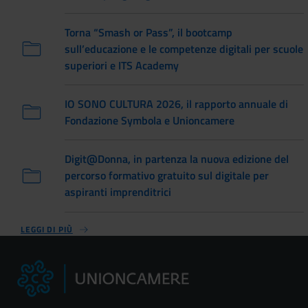
Torna “Smash or Pass”, il bootcamp
sull’educazione e le competenze digitali per scuole
superiori e ITS Academy
IO SONO CULTURA 2026, il rapporto annuale di
Fondazione Symbola e Unioncamere
Digit@Donna, in partenza la nuova edizione del
percorso formativo gratuito sul digitale per
aspiranti imprenditrici
LEGGI DI PIÙ