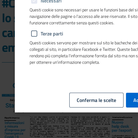
#Cameredicommercioflash
Necessari
Questi cookie sono necessari per usare le funzioni base del si
lo speciale sul sistema
navigazione delle pagine o l'accesso alle aree riservate. Il sit
funzionare correttamente senza questi cookies.
camerale nel post
Terze parti
emergenza sanitaria
Questi cookies servono per mostrare sul sito le bacheche dei 
collegati al sito, in particolare Facebook e Twitter. Queste ba
rendono più completa l'informazione fornita dal sito ma non 
per ottenere un'informazione completa.
Conferma le scelte
Ac