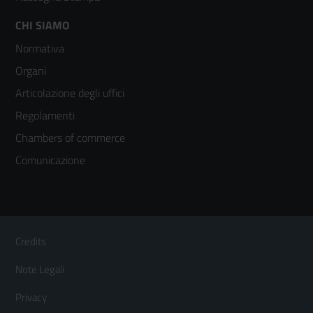
Footer
CHI SIAMO
Normativa
menù
Organi
colonna
Articolazione degli uffici
3
Regolamenti
Chambers of commerce
Comunicazione
Sezione Link Utili
Footer
Credits
Menù
Note Legali
orizzontale
Privacy