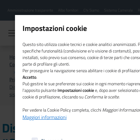
Menu
Salta
Amministrazione trasparente
Albo fornitori
Chi Siamo
Sistema Camerale
R
al
hamburgher
contenuto
i
principale
Impostazioni cookie
Questo sito utilizza cookie tecnici e cookie analitici anonimizzati.
specifiche funzionalità (condivisione e/o visione di contenuti), p
Home
installati, solo previo suo consenso, cookie di terze parti che cons
Comunicazione istituzionale per il sistema camerale
parte di profilare gli utenti.
Per proseguire la navigazione senza abilitare i cookie di profilazion
Accetto
.
Primo Piano
Può gestire le sue preferenze sui cookie in ogni momento riaprend
Disponibile #Cameredicommercioflash, lo speciale sul
l'apposito pulsante
Impostazioni cookie
e, dopo aver selezionato 
sistema camerale nel post emergenza sanitaria
cookie di profilazione, cliccando su
Conferma le scelte
.
Per vedere la Cookie Policy completa, clicchi
Maggiori Informazio
Maggiori informazioni
Disponibile