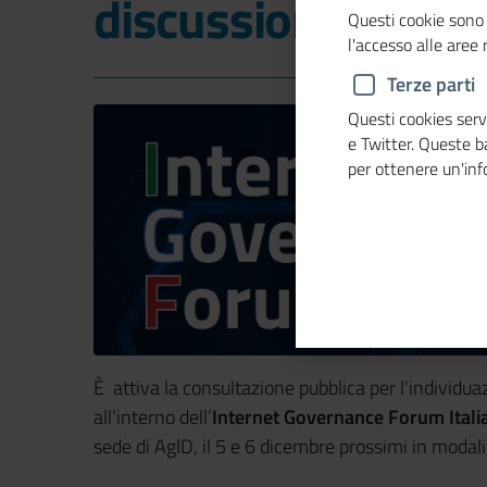
discussione
Questi cookie sono 
l'accesso alle aree
Terze parti
Questi cookies servo
e Twitter. Queste 
per ottenere un'in
È attiva la consultazione pubblica per l'individua
all’interno dell’
Internet Governance Forum Itali
sede di AgID, il 5 e 6 dicembre prossimi in modalit