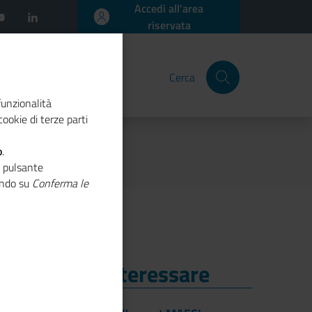
Accedi all'area
riservata
Cerca
funzionalità
ookie di terze parti
o
.
o pulsante
cando su
Conferma le
i Potrebbe Interessare
i Potrebbe Interessare