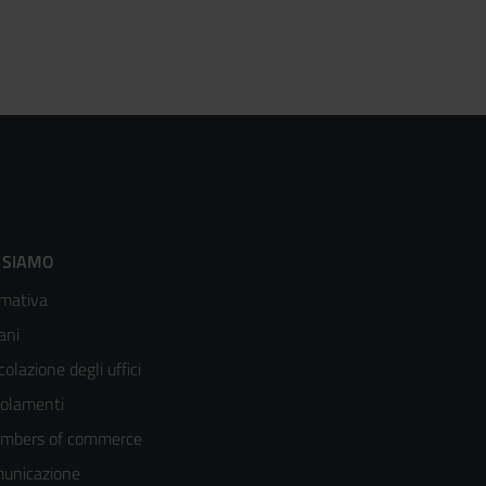
ooter
 SIAMO
mativa
enù
ani
olonna
colazione degli uffici
olamenti
mbers of commerce
unicazione