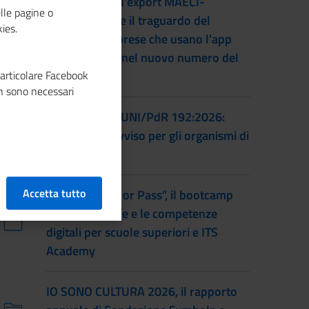
L'accordo per l'export MAECI-
lle pagine o
Unioncamere e il traguardo del
ies.
numero di imprese che usano l'app
Impresa Italia nel nuovo numero del
particolare Facebook
magazine
n sono necessari
Certificazione UNI/PdR 192:2026:
pubblicato l'avviso per gli organismi di
certificazione
Accetta tutto
Torna “Smash or Pass”, il bootcamp
sull’educazione e le competenze
digitali per scuole superiori e ITS
Academy
IO SONO CULTURA 2026, il rapporto