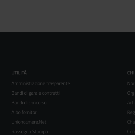
Footer
F
UTILITÀ
CHI
Amministrazione trasparente
Nor
menù
m
Bandi di gara e contratti
Org
colonna
c
Bandi di concorso
Arti
Albo fornitori
Reg
2
3
Unioncamere.Net
Cha
kedIn
Rassegna Stampa
Com