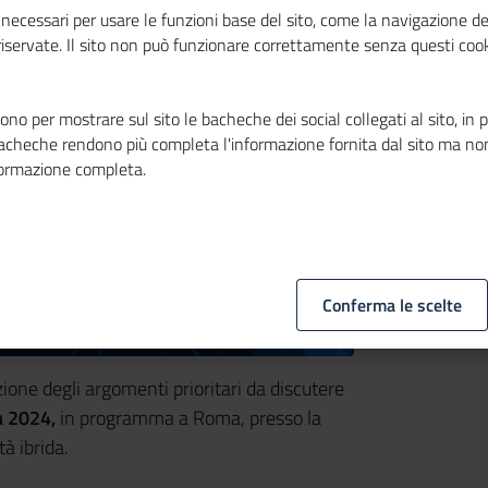
necessari per usare le funzioni base del sito, come la navigazione de
 riservate. Il sito non può funzionare correttamente senza questi cook
no per mostrare sul sito le bacheche dei social collegati al sito, in 
bacheche rendono più completa l'informazione fornita dal sito ma no
formazione completa.
Conferma le scelte
zione degli argomenti prioritari da discutere
a 2024,
in programma a Roma, presso la
à ibrida.