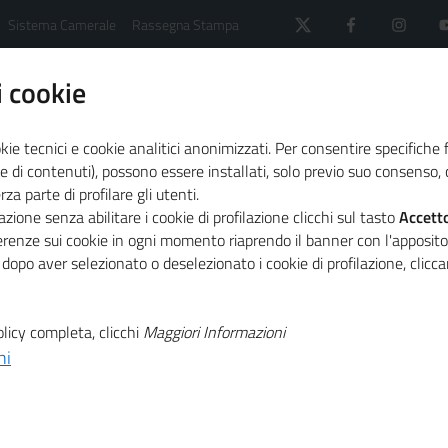
Sistema Camerale
Rassegna Stampa
 cookie
kie tecnici e cookie analitici anonimizzati. Per consentire specifiche 
e di contenuti), possono essere installati, solo previo suo consenso, c
a parte di profilare gli utenti.
 il sistema camerale
Primo Piano
zione senza abilitare i cookie di profilazione clicchi sul tasto
Accett
blica sui temi di discussione
ferenze sui cookie in ogni momento riaprendo il banner con l'apposit
 dopo aver selezionato o deselezionato i cookie di profilazione, clic
T
viata la
licy completa, clicchi
Maggiori Informazioni
ni
T
lica sui temi di