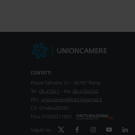
CONTATTI
Piazza Sallustio, 21 - 00187 Roma
Tel.:
06 47041
- Fax:
06 4704240
PEC:
unioncamere@cert.legalmail.it
C.F.: 01484460587
P.Iva: 01000211001
Twitter
Facebook
Instagram
YouTube
Lin
Seguici su: