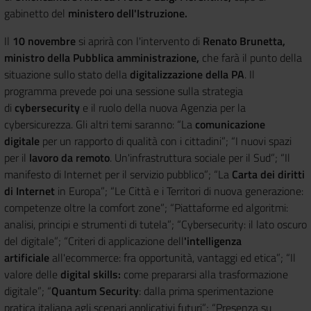
gabinetto del
ministero dell'Istruzione.
Il
10 novembre
si aprirà con l'intervento di
Renato Brunetta,
ministro della Pubblica amministrazione,
che farà il punto della
situazione sullo stato della
digitalizzazione della PA
. Il
programma prevede poi una sessione sulla strategia
di
cybersecurity
e il ruolo della nuova Agenzia per la
cybersicurezza. Gli altri temi saranno: “La
comunicazione
digitale
per un rapporto di qualità con i cittadini”; “I nuovi spazi
per il
lavoro da remoto
. Un'infrastruttura sociale per il Sud”; “Il
manifesto di Internet per il servizio pubblico”; “La
Carta dei diritti
di Internet
in Europa”; “Le Città e i Territori di nuova generazione:
competenze oltre la comfort zone”; “Piattaforme ed algoritmi:
analisi, principi e strumenti di tutela”; “Cybersecurity: il lato oscuro
del digitale”; “Criteri di applicazione dell
'intelligenza
artificiale
all'ecommerce: fra opportunità, vantaggi ed etica”; “Il
valore delle
digital skills:
come prepararsi alla trasformazione
digitale”; “
Quantum Security
: dalla prima sperimentazione
pratica italiana agli scenari applicativi futuri”; “Presenza su