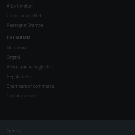
2
Albo fornitori
Unioncamere.Net
Rassegna Stampa
Footer
CHI SIAMO
Normativa
menù
Organi
colonna
Articolazione degli uffici
3
Regolamenti
Chambers of commerce
Comunicazione
Sezione Link Utili
Footer
Credits