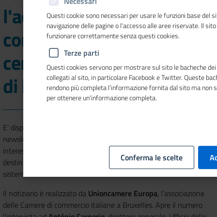
Necessari
l'accesso alle opportunità
Questi cookie sono necessari per usare le funzioni base del si
navigazione delle pagine o l'accesso alle aree riservate. Il sit
commerciali dell'UE al
funzionare correttamente senza questi cookies.
Terze parti
centro del nuovo numero
Questi cookies servono per mostrare sul sito le bacheche dei 
di Mosaico Europa
collegati al sito, in particolare Facebook e Twitter. Queste ba
rendono più completa l'informazione fornita dal sito ma non 
per ottenere un'informazione completa.
E’ disponibile il numero 13 del 2021 di
Mosaico Europa
, la
newsletter quindicinale focalizzata sui temi europei di prioritario
interesse per le Camere di commercio e concepita per essere
Conferma le scelte
Ac
destinata ad una capillare diffusione presso le realtà locali del
sistema camerale.
Il notiziario è realizzato da
Unioncamere Europa
, l’associazione
delle Camere di commercio italiane a Bruxelles. Apre il numero
l'intervista ad
António Carnerio
, direttore generale, Ufficio delle