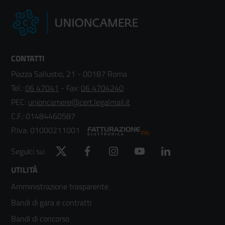
CONTATTI
Piazza Sallustio, 21 - 00187 Roma
Tel.:
06 47041
- Fax:
06 4704240
PEC:
unioncamere@cert.legalmail.it
C.F.: 01484460587
P.Iva: 01000211001
Twitter
Facebook
Instagram
YouTube
LinkedIn
Seguici su:
Footer
UTILITÀ
Amministrazione trasparente
menù
Bandi di gara e contratti
colonna
Bandi di concorso