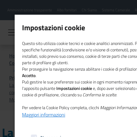
Menu
Salta
Amministrazione trasparente
Albo fornitori
Chi Siamo
Sistema Camerale
R
al
hamburgher
contenuto
i
principale
Impostazioni cookie
Questo sito utilizza cookie tecnici e cookie analitici anonimizzati.
specifiche funzionalità (condivisione e/o visione di contenuti), p
Home
installati, solo previo suo consenso, cookie di terze parti che cons
Comunicazione istituzionale per il sistema camerale
parte di profilare gli utenti.
Per proseguire la navigazione senza abilitare i cookie di profilazion
Accetto
.
Primo Piano
Può gestire le sue preferenze sui cookie in ogni momento riaprend
La piattaforma TED per l'accesso alle opportunità
l'apposito pulsante
Impostazioni cookie
e, dopo aver selezionato 
commerciali dell'UE al centro del nuovo numero di
cookie di profilazione, cliccando su
Conferma le scelte
.
Mosaico Europa
Per vedere la Cookie Policy completa, clicchi
Maggiori Informazio
Maggiori informazioni
La piattaforma TED per