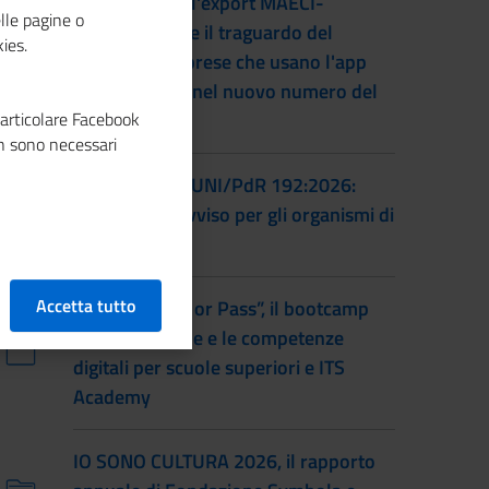
L'accordo per l'export MAECI-
lle pagine o
Unioncamere e il traguardo del
ies.
numero di imprese che usano l'app
Impresa Italia nel nuovo numero del
particolare Facebook
magazine
n sono necessari
Certificazione UNI/PdR 192:2026:
pubblicato l'avviso per gli organismi di
certificazione
Accetta tutto
Torna “Smash or Pass”, il bootcamp
sull’educazione e le competenze
digitali per scuole superiori e ITS
Academy
IO SONO CULTURA 2026, il rapporto