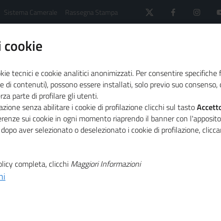
Sistema Camerale
Rassegna Stampa
 cookie
kie tecnici e cookie analitici anonimizzati. Per consentire specifiche 
e di contenuti), possono essere installati, solo previo suo consenso, c
a parte di profilare gli utenti.
 il sistema camerale
Primo Piano
zione senza abilitare i cookie di profilazione clicchi sul tasto
Accett
lancio del Paese nel secondo numero di #cameredicommercio
ferenze sui cookie in ogni momento riaprendo il banner con l'apposit
 dopo aver selezionato o deselezionato i cookie di profilazione, clic
T
istema camerale
licy completa, clicchi
Maggiori Informazioni
ni
T
Paese nel