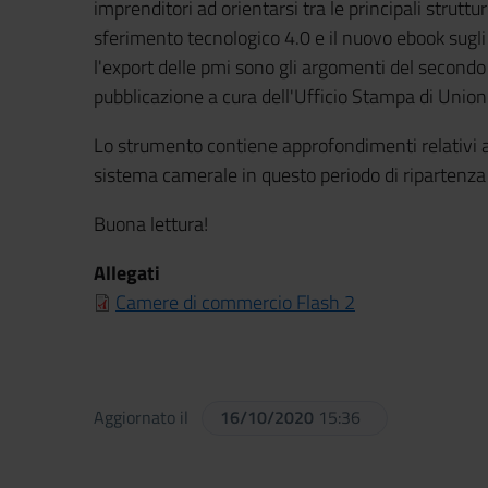
im­pren­di­to­ri ad orien­tar­si tra le prin­ci­pa­li strut­t
sfe­ri­men­to tec­no­lo­gi­co 4.0 e il nuovo ebook sug
l'export delle pmi sono gli argomenti del secon
pubblicazione a cura dell'Ufficio Stampa di Unio
Lo strumento contiene approfondimenti relativi agli
sistema camerale in questo periodo di ripartenza
Buona lettura!
Allegati
Camere di commercio Flash 2
Aggiornato il
16/10/2020
15:36