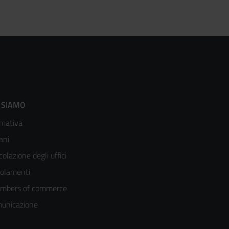
ooter
 SIAMO
mativa
enù
ani
olonna
colazione degli uffici
olamenti
mbers of commerce
unicazione