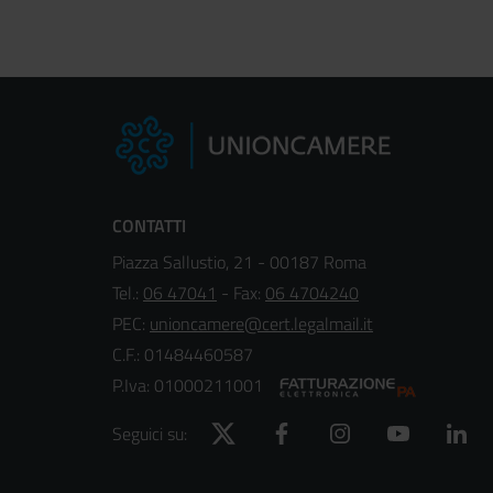
CONTATTI
Piazza Sallustio, 21 - 00187 Roma
Tel.:
06 47041
- Fax:
06 4704240
PEC:
unioncamere@cert.legalmail.it
C.F.: 01484460587
P.Iva: 01000211001
Twitter
Facebook
Instagram
YouTube
Lin
Seguici su: