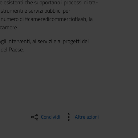
u­re esi­sten­ti che sup­por­ta­no i pro­ces­si di tra­
li strumenti e servizi pubblici per
do numero di #cameredicommercioflash, la
ncamere.
 interventi, ai servizi e ai progetti del
 del Paese.
Condividi
Altre azioni