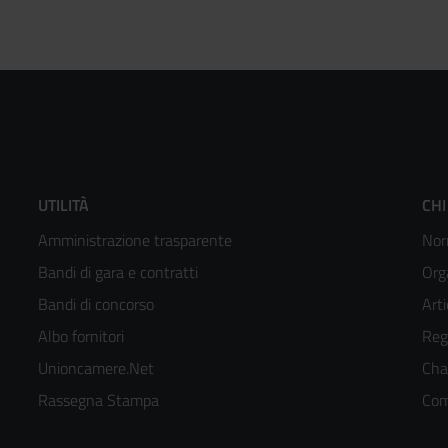
Footer
F
UTILITÀ
CHI
Amministrazione trasparente
Nor
menù
m
Bandi di gara e contratti
Org
colonna
c
Bandi di concorso
Arti
Albo fornitori
Reg
2
3
Unioncamere.Net
Cha
kedIn
Rassegna Stampa
Com