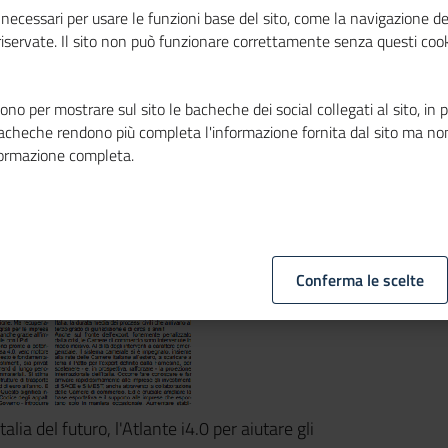
i
necessari per usare le funzioni base del sito, come la navigazione de
 riservate. Il sito non può funzionare correttamente senza questi cook
cioflash
no per mostrare sul sito le bacheche dei social collegati al sito, in 
bacheche rendono più completa l'informazione fornita dal sito ma no
formazione completa.
Conferma le scelte
ia del futuro, l'Atlante i4.0 per aiu­ta­re gli