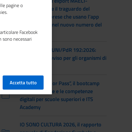
L'accordo per l'export MAECI-
lle pagine o
Unioncamere e il traguardo del
ies.
numero di imprese che usano l'app
Impresa Italia nel nuovo numero del
particolare Facebook
magazine
n sono necessari
Certificazione UNI/PdR 192:2026:
pubblicato l'avviso per gli organismi di
certificazione
Accetta tutto
Torna “Smash or Pass”, il bootcamp
sull’educazione e le competenze
digitali per scuole superiori e ITS
Academy
IO SONO CULTURA 2026, il rapporto