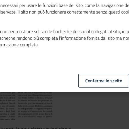
Mosaico Europa
necessari per usare le funzioni base del sito, come la navigazione de
 riservate. Il sito non può funzionare correttamente senza questi cook
no per mostrare sul sito le bacheche dei social collegati al sito, in 
bacheche rendono più completa l'informazione fornita dal sito ma no
formazione completa.
Conferma le scelte