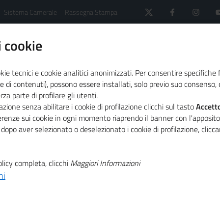
Sistema Camerale
Rassegna Stampa
 cookie
kie tecnici e cookie analitici anonimizzati. Per consentire specifiche 
e di contenuti), possono essere installati, solo previo suo consenso, c
a parte di profilare gli utenti.
 il sistema camerale
Primo Piano
zione senza abilitare i cookie di profilazione clicchi sul tasto
Accett
a dodicesima edizione del progetto
ferenze sui cookie in ogni momento riaprendo il banner con l'apposit
 dopo aver selezionato o deselezionato i cookie di profilazione, clic
T
comunitari 2022:
licy completa, clicchi
Maggiori Informazioni
ni
T
ima edizione del