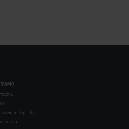
ooter
 SIAMO
mativa
enù
ani
olonna
colazione degli uffici
olamenti