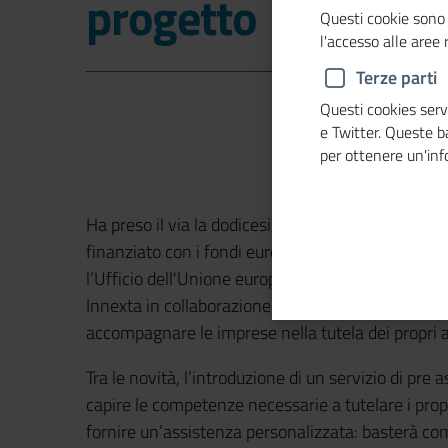
progetto
Questi cookie sono 
l'accesso alle aree
Terze parti
Questi cookies servo
e Twitter. Queste 
per ottenere un'in
Ha preso il via la dodicesima edizione di “
Marchi 
finanziato con i fondi europei dall’Ufficio Italia
l’Ufficio dell'Unione europea per la proprietà int
Innexta in collaborazione con il sistema cameral
accompagnare le imprese nella tutela dei propri as
Tra le novità, l’introduzione di un servizio di pr
capire le competenze necessarie a tutelare i propri
fornire un’assistenza personalizzata: basterà co