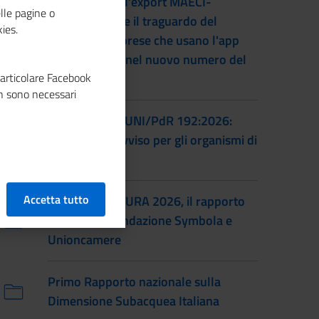
L'accordo per l'export MAECI-
lle pagine o
Unioncamere e il traguardo del
ies.
numero di imprese che usano l'app
Impresa Italia nel nuovo numero del
particolare Facebook
magazine
n sono necessari
Certificazione UNI/PdR 192:2026:
pubblicato l'avviso per gli organismi di
certificazione
Accetta tutto
IO SONO CULTURA 2026, il rapporto
annuale di Fondazione Symbola e
Unioncamere
Primo Rapporto nazionale sulla
Dimensione Subacquea Italiana