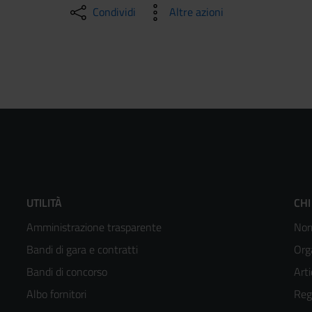
Condividi
Altre azioni
Footer
F
UTILITÀ
CHI
Amministrazione trasparente
Nor
menù
m
Bandi di gara e contratti
Org
colonna
c
Bandi di concorso
Arti
Albo fornitori
Reg
2
3