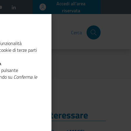
Accedi all'area
riservata
Cerca
funzionalità
ookie di terze parti
o
.
o pulsante
cando su
Conferma le
i Potrebbe Interessare
i Potrebbe Interessare