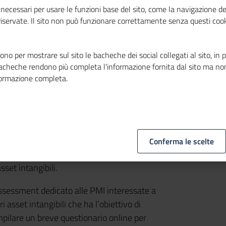
necessari per usare le funzioni base del sito, come la navigazione de
 riservate. Il sito non può funzionare correttamente senza questi cook
no per mostrare sul sito le bacheche dei social collegati al sito, in 
bacheche rendono più completa l'informazione fornita dal sito ma no
formazione completa.
e Disegni comunitari
”, il progetto 2022
no Brevetti e Marchi (UIBM) in accordo con
ellettuale (EUIPO), realizzato per UIBM da
Conferma le scelte
e e con
Unioncamere
, dedicato ad
set intangibili.
e assessment dedicato alle PMI interessate a
 asset intangibili che ha l’obiettivo di
mpilare un breve questionario online per