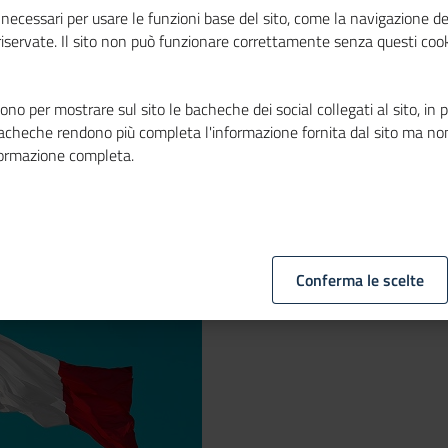
 del 2020 di
necessari per usare le funzioni base del sito, come la navigazione de
 riservate. Il sito non può funzionare correttamente senza questi cook
no per mostrare sul sito le bacheche dei social collegati al sito, in 
bacheche rendono più completa l'informazione fornita dal sito ma no
formazione completa.
Conferma le scelte