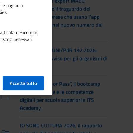
L'accordo per l'export MAECI-
lle pagine o
Unioncamere e il traguardo del
ies.
numero di imprese che usano l'app
Impresa Italia nel nuovo numero del
particolare Facebook
magazine
n sono necessari
Certificazione UNI/PdR 192:2026:
pubblicato l'avviso per gli organismi di
certificazione
Accetta tutto
Torna “Smash or Pass”, il bootcamp
sull’educazione e le competenze
digitali per scuole superiori e ITS
Academy
IO SONO CULTURA 2026, il rapporto