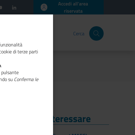
Accedi all'area
riservata
Cerca
funzionalità
ookie di terze parti
o
.
o pulsante
cando su
Conferma le
i Potrebbe Interessare
i Potrebbe Interessare