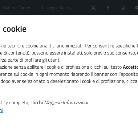
Sistema Camerale
Rassegna Stampa
 cookie
kie tecnici e cookie analitici anonimizzati. Per consentire specifiche 
e di contenuti), possono essere installati, solo previo suo consenso, c
a parte di profilare gli utenti.
 il sistema camerale
Primo Piano
zione senza abilitare i cookie di profilazione clicchi sul tasto
Accett
ese: online il secondo numero del 2020 di PLUS!
ferenze sui cookie in ogni momento riaprendo il banner con l'apposit
 dopo aver selezionato o deselezionato i cookie di profilazione, clic
T
ca
licy completa, clicchi
Maggiori Informazioni
ni
T
 imprese: online