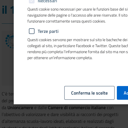
Necessari
il 18 ottobre
Questi cookie sono necessari per usare le funzioni base del si
navigazione delle pagine o l'accesso alle aree riservate. Il sit
funzionare correttamente senza questi cookies.
Terze parti
Questi cookies servono per mostrare sul sito le bacheche dei 
collegati al sito, in particolare Facebook e Twitter. Queste ba
rendono più completa l'informazione fornita dal sito ma non 
per ottenere un'informazione completa.
Conferma le scelte
Ac
C'è tempo fino al 18 ottobre 2021 per partecipare alla 4ª edizione
del premio
Storie di Alternanza
, iniziativa promossa
da
Unioncamere
e dalle
Camere di commercio italiane
con
l’obiettivo di valorizzare e dare visibilità ai racconti dei progetti
d’alternanza scuola-lavoro ideati, elaborati e realizzati dagli