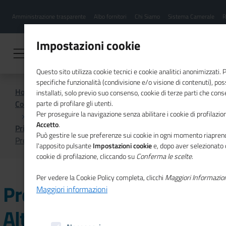
Menu
Salta
Amministrazione trasparente
Albo fornitori
Chi Siamo
Sistema Camerale
R
al
hamburgher
contenuto
i
principale
Impostazioni cookie
Questo sito utilizza cookie tecnici e cookie analitici anonimizzati.
specifiche funzionalità (condivisione e/o visione di contenuti), p
Home
installati, solo previo suo consenso, cookie di terze parti che cons
Comunicazione istituzionale per il sistema camerale
parte di profilare gli utenti.
Per proseguire la navigazione senza abilitare i cookie di profilazion
Accetto
.
Primo Piano
Può gestire le sue preferenze sui cookie in ogni momento riaprend
Premio Storie di Alternanza, iscrizioni entro il 18 ottobre
l'apposito pulsante
Impostazioni cookie
e, dopo aver selezionato 
cookie di profilazione, cliccando su
Conferma le scelte
.
Per vedere la Cookie Policy completa, clicchi
Maggiori Informazio
Premio Storie di
Maggiori informazioni
Alternanza, iscrizioni entro