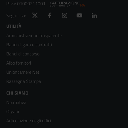
P.Iva: 01000211001
Twitter
Facebook
Instagram
YouTube
LinkedIn
Seguici su:
Footer
UTILITÀ
Amministrazione trasparente
menù
Bandi di gara e contratti
colonna
Bandi di concorso
2
Albo fornitori
Unioncamere.Net
Rassegna Stampa
Footer
CHI SIAMO
Normativa
menù
Organi
colonna
Articolazione degli uffici