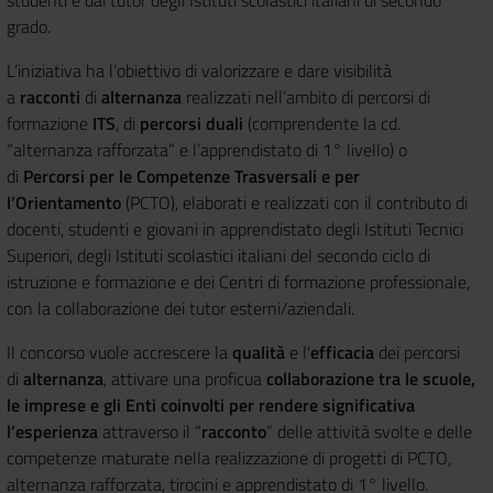
studenti e dai tutor degli Istituti scolastici italiani di secondo
grado.
L’iniziativa ha l’obiettivo di valorizzare e dare visibilità
a
racconti
di
alternanza
realizzati nell’ambito di percorsi di
formazione
ITS
, di
percorsi duali
(comprendente la cd.
“alternanza rafforzata” e l’apprendistato di 1° livello) o
di
Percorsi per le Competenze Trasversali e per
l’Orientamento
(PCTO), elaborati e realizzati con il contributo di
docenti, studenti e giovani in apprendistato degli Istituti Tecnici
Superiori, degli Istituti scolastici italiani del secondo ciclo di
istruzione e formazione e dei Centri di formazione professionale,
con la collaborazione dei tutor esterni/aziendali.
Il concorso vuole accrescere la
qualità
e l'
efficacia
dei percorsi
di
alternanza
, attivare una proficua
collaborazione tra le scuole,
le imprese e gli Enti coinvolti per
rendere significativa
l’esperienza
attraverso il “
racconto
” delle attività svolte e delle
competenze maturate nella realizzazione di progetti di PCTO,
alternanza rafforzata, tirocini e apprendistato di 1° livello.