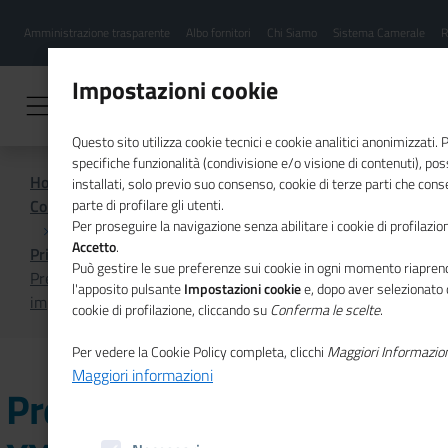
Menu
Salta
Amministrazione trasparente
Albo fornitori
Chi Siamo
Sistema Camerale
R
al
hamburgher
contenuto
i
principale
Impostazioni cookie
Questo sito utilizza cookie tecnici e cookie analitici anonimizzati.
specifiche funzionalità (condivisione e/o visione di contenuti), p
Home
installati, solo previo suo consenso, cookie di terze parti che cons
Comunicazione istituzionale per il sistema camerale
parte di profilare gli utenti.
Per proseguire la navigazione senza abilitare i cookie di profilazion
Accetto
.
Primo Piano
Può gestire le sue preferenze sui cookie in ogni momento riaprend
Presentato a Genova il XXIV Rapporto sulle medie
l'apposito pulsante
Impostazioni cookie
e, dopo aver selezionato 
imprese industriali italiane
cookie di profilazione, cliccando su
Conferma le scelte
.
Per vedere la Cookie Policy completa, clicchi
Maggiori Informazio
Maggiori informazioni
Presentato a Genova il