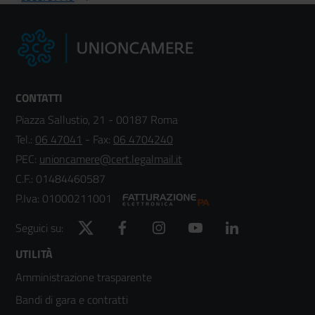
CONTATTI
Piazza Sallustio, 21 - 00187 Roma
Tel.:
06 47041
- Fax:
06 4704240
PEC:
unioncamere@cert.legalmail.it
C.F.: 01484460587
P.Iva: 01000211001
Twitter
Facebook
Instagram
YouTube
LinkedIn
Seguici su:
Footer
UTILITÀ
Amministrazione trasparente
menù
Bandi di gara e contratti