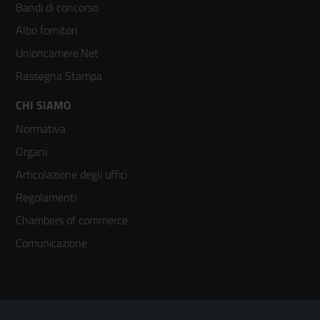
colonna
Bandi di concorso
2
Albo fornitori
Unioncamere.Net
Rassegna Stampa
Footer
CHI SIAMO
Normativa
menù
Organi
colonna
Articolazione degli uffici
3
Regolamenti
Chambers of commerce
Comunicazione
Sezione Link Utili
Footer