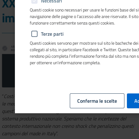
XXIV Rapporto sulle medie
Necessari
Questi cookie sono necessari per usare le funzioni base del si
imprese industriali italiane
navigazione delle pagine o l'accesso alle aree riservate. Il sit
funzionare correttamente senza questi cookies.
Terze parti
Questi cookies servono per mostrare sul sito le bacheche dei 
collegati al sito, in particolare Facebook e Twitter. Queste ba
rendono più completa l'informazione fornita dal sito ma non 
per ottenere un'informazione completa.
“
Costi dell’energia e mismatch sono certamente un problema per
Conferma le scelte
Ac
le medie imprese industriali, che peraltro confermano anche
quest’anno di essere un segmento altamente competitivo del
sistema produttivo nazionale. Speriamo che le incertezze del
contesto internazionale non creino shock che penalizzino questi
campioni del made in Italy
”.