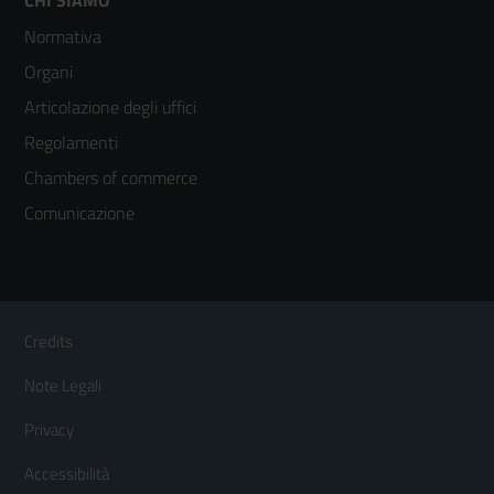
Footer
Normativa
menù
Organi
colonna
Articolazione degli uffici
3
Regolamenti
Chambers of commerce
Comunicazione
Sezione Link Utili
Footer
Credits
Menù
Note Legali
orizzontale
Privacy
Accessibilità