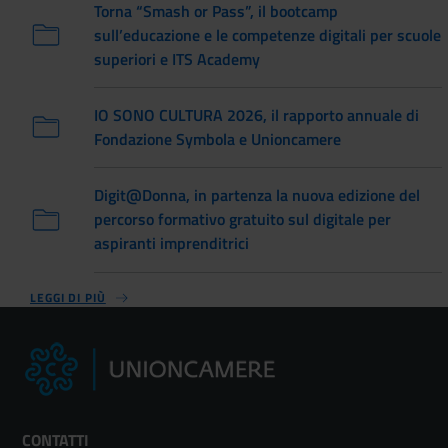
Torna “Smash or Pass”, il bootcamp
sull’educazione e le competenze digitali per scuole
superiori e ITS Academy
IO SONO CULTURA 2026, il rapporto annuale di
Fondazione Symbola e Unioncamere
Digit@Donna, in partenza la nuova edizione del
percorso formativo gratuito sul digitale per
aspiranti imprenditrici
LEGGI DI PIÙ
CONTATTI