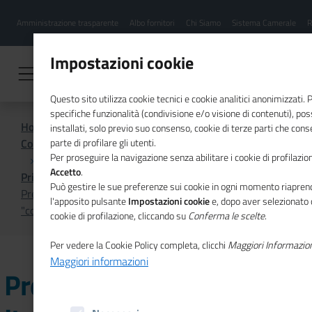
Menu
Salta
Amministrazione trasparente
Albo fornitori
Chi Siamo
Sistema Camerale
R
al
hamburgher
contenuto
i
principale
Impostazioni cookie
Questo sito utilizza cookie tecnici e cookie analitici anonimizzati.
specifiche funzionalità (condivisione e/o visione di contenuti), p
Home
installati, solo previo suo consenso, cookie di terze parti che cons
Comunicazione istituzionale per il sistema camerale
parte di profilare gli utenti.
Per proseguire la navigazione senza abilitare i cookie di profilazion
Accetto
.
Primo Piano
Può gestire le sue preferenze sui cookie in ogni momento riaprend
Presentato il 4° Rapporto Italia Generativa: le donne
l'apposito pulsante
Impostazioni cookie
e, dopo aver selezionato 
"colonne invisibili" del nostro Paese
cookie di profilazione, cliccando su
Conferma le scelte
.
Per vedere la Cookie Policy completa, clicchi
Maggiori Informazio
Maggiori informazioni
Presentato il 4° Rapporto