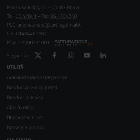
Piazza Sallustio, 21 - 00187 Roma
Tel.:
06 47041
- Fax:
06 4704240
PEC:
unioncamere@cert.legalmail.it
C.F.: 01484460587
P.Iva: 01000211001
Twitter
Facebook
Instagram
YouTube
LinkedIn
Seguici su:
Footer
UTILITÀ
Amministrazione trasparente
menù
Bandi di gara e contratti
colonna
Bandi di concorso
2
Albo fornitori
Unioncamere.Net
Rassegna Stampa
CHI SIAMO