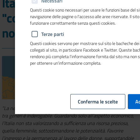
Italia Generativa: le donne
Necessari
Questi cookie sono necessari per usare le funzioni base del si
"colonne invisibili" del
navigazione delle pagine o l'accesso alle aree riservate. Il sit
funzionare correttamente senza questi cookies.
nostro Paese
Terze parti
Questi cookies servono per mostrare sul sito le bacheche dei 
collegati al sito, in particolare Facebook e Twitter. Queste ba
rendono più completa l'informazione fornita dal sito ma non 
per ottenere un'informazione completa.
Conferma le scelte
Ac
“La necessità di un riequilibrio – culturale, sociale, economico –
tra generi è inderogabile.
Guardando solo all’aspetto economico,
l’Italia non sta valorizzando a sufficienza una risorsa preziosa,
quella femminile, sottostimandone le potenzialità. Favorire
l’ingresso e la permanenza al lavoro delle donne, supportandole