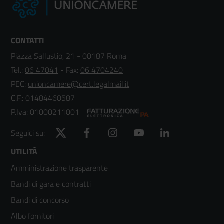
CONTATTI
Piazza Sallustio, 21 - 00187 Roma
Tel.:
06 47041
- Fax:
06 4704240
PEC:
unioncamere@cert.legalmail.it
C.F.: 01484460587
P.Iva: 01000211001
Twitter
Facebook
Instagram
YouTube
LinkedIn
Seguici su:
Footer
UTILITÀ
Amministrazione trasparente
menù
Bandi di gara e contratti
colonna
Bandi di concorso
2
Albo fornitori