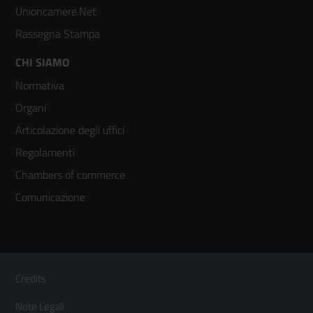
Unioncamere.Net
Rassegna Stampa
Footer
CHI SIAMO
Normativa
menù
Organi
colonna
Articolazione degli uffici
3
Regolamenti
Chambers of commerce
Comunicazione
Sezione Link Utili
Footer
Credits
Menù
Note Legali