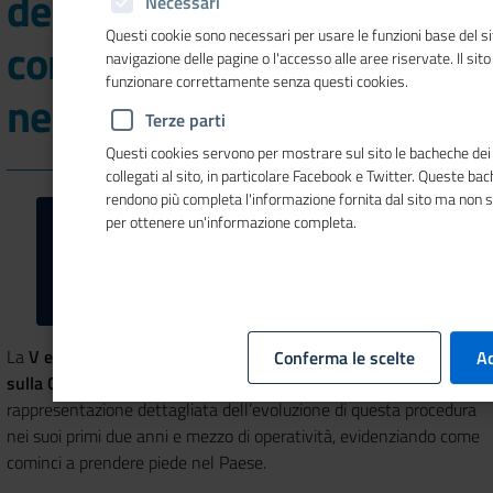
dell'Osservatorio sulla
Necessari
Questi cookie sono necessari per usare le funzioni base del si
composizione negoziata
navigazione delle pagine o l'accesso alle aree riservate. Il sit
funzionare correttamente senza questi cookies.
nella crisi d’impresa
Terze parti
Questi cookies servono per mostrare sul sito le bacheche dei 
collegati al sito, in particolare Facebook e Twitter. Queste ba
rendono più completa l'informazione fornita dal sito ma non 
per ottenere un'informazione completa.
La
V edizione dell’Osservatorio semestrale di Unioncamere
Conferma le scelte
Ac
sulla Composizione negoziata per la crisi d'impresa
offre una
rappresentazione dettagliata dell’evoluzione di questa procedura
nei suoi primi due anni e mezzo di operatività, evidenziando come
cominci a prendere piede nel Paese.