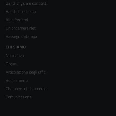
Bandi di gara e contratti
colonna
Bandi di concorso
2
Albo fornitori
Unioncamere.Net
Rassegna Stampa
Footer
CHI SIAMO
Normativa
menù
Organi
colonna
Articolazione degli uffici
3
Regolamenti
Chambers of commerce
Comunicazione