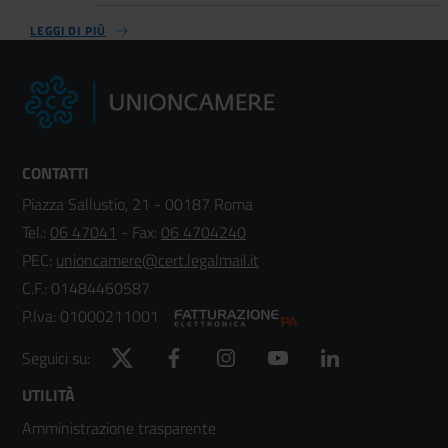
LEGGI DI PIÙ
CONTATTI
Piazza Sallustio, 21 - 00187 Roma
Tel.:
06 47041
- Fax:
06 4704240
PEC:
unioncamere@cert.legalmail.it
C.F.: 01484460587
P.Iva: 01000211001
Twitter
Facebook
Instagram
YouTube
LinkedIn
Seguici su:
Footer
UTILITÀ
Amministrazione trasparente
menù