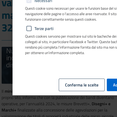
valorizzazione di brevetti,
Necessari
Questi cookie sono necessari per usare le funzioni base del si
marchi e disegni: stanziati
navigazione delle pagine o l'accesso alle aree riservate. Il sit
funzionare correttamente senza questi cookies.
32 milioni di euro
Terze parti
Questi cookies servono per mostrare sul sito le bacheche dei 
collegati al sito, in particolare Facebook e Twitter. Queste ba
rendono più completa l'informazione fornita dal sito ma non 
per ottenere un'informazione completa.
Conferma le scelte
Ac
Il
ministero delle Imprese e del Made in Italy
, in una
nota
sul
proprio sito, informa che con la pubblicazione dei bandi diventano
operative, per l’annualità 2024, le misure Brevetti+,
Disegni+ e
Marchi+
finalizzate alla concessione delle agevolazioni per la
valorizzazione dei titoli di proprietà industriale delle micro, piccole