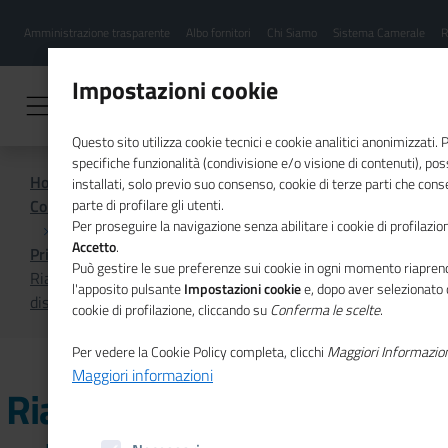
Menu
Salta
Amministrazione trasparente
Albo fornitori
Chi Siamo
Sistema Camerale
R
al
hamburgher
contenuto
i
principale
Impostazioni cookie
Questo sito utilizza cookie tecnici e cookie analitici anonimizzati.
specifiche funzionalità (condivisione e/o visione di contenuti), p
Home
installati, solo previo suo consenso, cookie di terze parti che cons
Comunicazione istituzionale per il sistema camerale
parte di profilare gli utenti.
Per proseguire la navigazione senza abilitare i cookie di profilazion
Accetto
.
Primo Piano
Può gestire le sue preferenze sui cookie in ogni momento riaprend
Riaperti i bandi per la valorizzazione di brevetti, marchi e
l'apposito pulsante
Impostazioni cookie
e, dopo aver selezionato 
disegni: stanziati 32 milioni di euro
cookie di profilazione, cliccando su
Conferma le scelte
.
Per vedere la Cookie Policy completa, clicchi
Maggiori Informazio
Maggiori informazioni
Riaperti i bandi per la