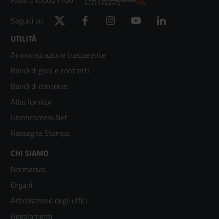
P.Iva: 01000211001
Twitter
Facebook
Instagram
YouTube
LinkedIn
Seguici su:
Footer
UTILITÀ
Amministrazione trasparente
menù
Bandi di gara e contratti
colonna
Bandi di concorso
2
Albo fornitori
Unioncamere.Net
Rassegna Stampa
Footer
CHI SIAMO
Normativa
menù
Organi
colonna
Articolazione degli uffici
3
Regolamenti