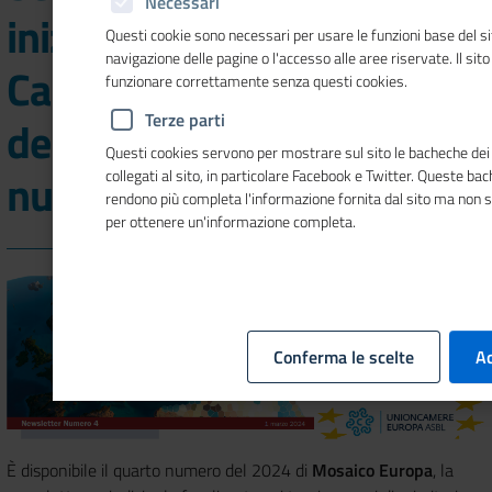
Necessari
iniziative e progetti della
Questi cookie sono necessari per usare le funzioni base del si
navigazione delle pagine o l'accesso alle aree riservate. Il sit
Camera di commercio
funzionare correttamente senza questi cookies.
Terze parti
della Lettonia nel nuovo
Questi cookies servono per mostrare sul sito le bacheche dei 
numero di Mosaico Europa
collegati al sito, in particolare Facebook e Twitter. Queste ba
rendono più completa l'informazione fornita dal sito ma non 
per ottenere un'informazione completa.
Conferma le scelte
Ac
È disponibile il quarto numero del 2024 di
Mosaico Europa
, la