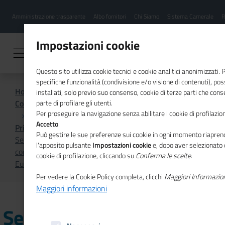
Menu
Salta
Amministrazione trasparente
Albo fornitori
Chi Siamo
Sistema Camerale
R
al
hamburgher
contenuto
i
principale
Impostazioni cookie
Questo sito utilizza cookie tecnici e cookie analitici anonimizzati.
specifiche funzionalità (condivisione e/o visione di contenuti), p
Home
installati, solo previo suo consenso, cookie di terze parti che cons
Comunicazione istituzionale per il sistema camerale
parte di profilare gli utenti.
Per proseguire la navigazione senza abilitare i cookie di profilazion
Accetto
.
Primo Piano
Può gestire le sue preferenze sui cookie in ogni momento riaprend
Servizi innovativi, iniziative e progetti della Camera di
l'apposito pulsante
Impostazioni cookie
e, dopo aver selezionato 
commercio della Lettonia nel nuovo numero di Mosaico
cookie di profilazione, cliccando su
Conferma le scelte
.
Europa
Per vedere la Cookie Policy completa, clicchi
Maggiori Informazio
Maggiori informazioni
Servizi innovativi,