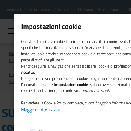
Menu
Salta
Amministrazione trasparente
Albo fornitori
Chi Siamo
Sistema Camerale
R
al
hamburgher
contenuto
i
principale
Impostazioni cookie
Questo sito utilizza cookie tecnici e cookie analitici anonimizzati.
specifiche funzionalità (condivisione e/o visione di contenuti), p
Home
installati, solo previo suo consenso, cookie di terze parti che cons
Comunicazione istituzionale per il sistema camerale
parte di profilare gli utenti.
Per proseguire la navigazione senza abilitare i cookie di profilazion
Accetto
.
Primo Piano
Può gestire le sue preferenze sui cookie in ogni momento riaprend
SUAP delle Camere di commercio: report marzo 2021
l'apposito pulsante
Impostazioni cookie
e, dopo aver selezionato 
cookie di profilazione, cliccando su
Conferma le scelte
.
Per vedere la Cookie Policy completa, clicchi
Maggiori Informazio
SUAP delle Camere di
Maggiori informazioni
commercio: report marzo