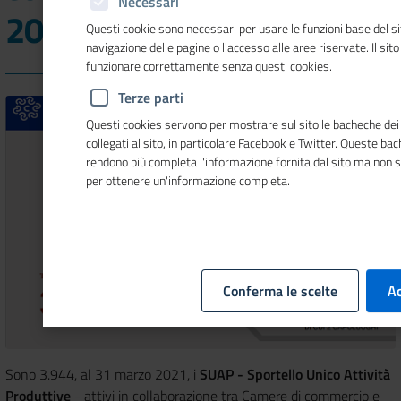
Necessari
2021
Questi cookie sono necessari per usare le funzioni base del si
navigazione delle pagine o l'accesso alle aree riservate. Il sit
funzionare correttamente senza questi cookies.
Terze parti
Questi cookies servono per mostrare sul sito le bacheche dei 
collegati al sito, in particolare Facebook e Twitter. Queste ba
rendono più completa l'informazione fornita dal sito ma non 
per ottenere un'informazione completa.
Conferma le scelte
Ac
Sono 3.944, al 31 marzo 2021, i
SUAP - Sportello Unico Attività
Produttive
- attivi in collaborazione tra Camere di commercio e