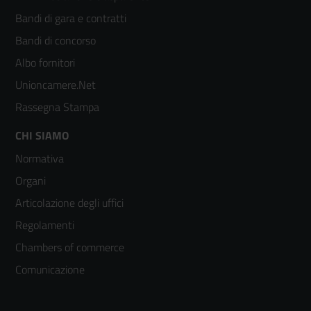
menù
Bandi di gara e contratti
colonna
Bandi di concorso
2
Albo fornitori
Unioncamere.Net
Rassegna Stampa
Footer
CHI SIAMO
Normativa
menù
Organi
colonna
Articolazione degli uffici
3
Regolamenti
Chambers of commerce
Comunicazione