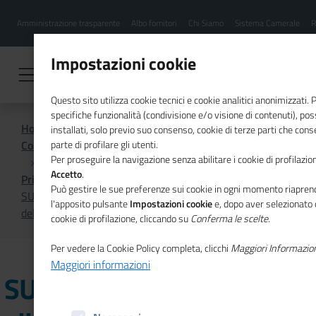
Menu
Salta
Amministrazione trasparente
Albo fornitori
Chi Siamo
Sistema Camerale
R
al
hamburgher
contenuto
i
principale
Impostazioni cookie
Questo sito utilizza cookie tecnici e cookie analitici anonimizzati.
specifiche funzionalità (condivisione e/o visione di contenuti), p
Home
installati, solo previo suo consenso, cookie di terze parti che cons
Comunicazione istituzionale per il sistema camerale
parte di profilare gli utenti.
Per proseguire la navigazione senza abilitare i cookie di profilazion
Accetto
.
Primo Piano
Può gestire le sue preferenze sui cookie in ogni momento riaprend
SUAP: via libera all’Accreditamento nazionale e proroga
l'apposito pulsante
Impostazioni cookie
e, dopo aver selezionato 
delle nuove Specifiche Tecniche, tutte le novità
cookie di profilazione, cliccando su
Conferma le scelte
.
Per vedere la Cookie Policy completa, clicchi
Maggiori Informazio
Maggiori informazioni
SUAP: via libera