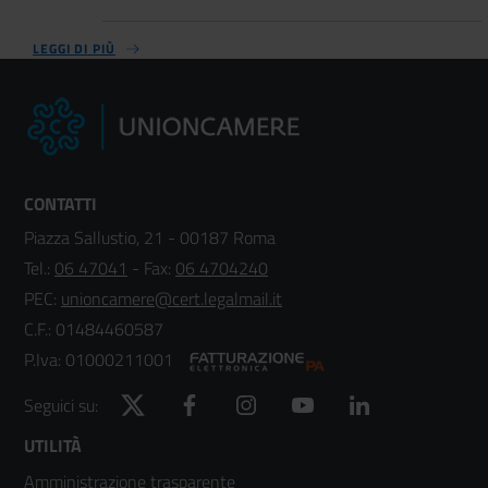
LEGGI DI PIÙ
CONTATTI
Piazza Sallustio, 21 - 00187 Roma
Tel.:
06 47041
- Fax:
06 4704240
PEC:
unioncamere@cert.legalmail.it
C.F.: 01484460587
P.Iva: 01000211001
Twitter
Facebook
Instagram
YouTube
LinkedIn
Seguici su:
Footer
UTILITÀ
Amministrazione trasparente