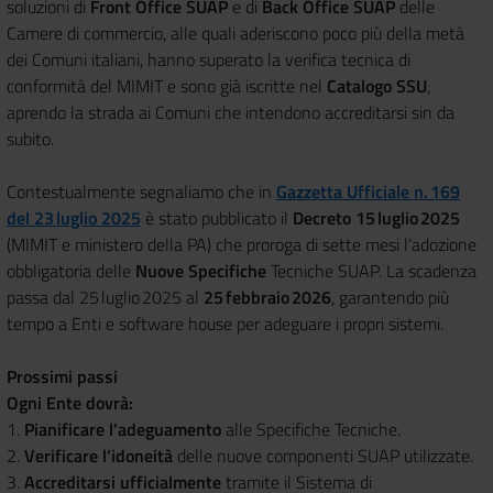
soluzioni di
Front Office SUAP
e di
Back Office SUAP
delle
Camere di commercio, alle quali aderiscono poco più della metà
dei Comuni italiani, hanno superato la verifica tecnica di
conformità del MIMIT e sono già iscritte nel
Catalogo SSU
,
aprendo la strada ai Comuni che intendono accreditarsi sin da
subito.
Contestualmente segnaliamo che in
Gazzetta Ufficiale n. 169
del 23 luglio 2025
è stato pubblicato il
Decreto 15 luglio 2025
(MIMIT e ministero della PA) che proroga di sette mesi l’adozione
obbligatoria delle
Nuove Specifiche
Tecniche SUAP. La scadenza
passa dal 25 luglio 2025 al
25 febbraio 2026
, garantendo più
tempo a Enti e software house per adeguare i propri sistemi.
Prossimi passi
Ogni Ente dovrà:
1.
Pianificare l’adeguamento
alle Specifiche Tecniche.
2.
Verificare l’idoneità
delle nuove componenti SUAP utilizzate.
3.
Accreditarsi ufficialmente
tramite il Sistema di