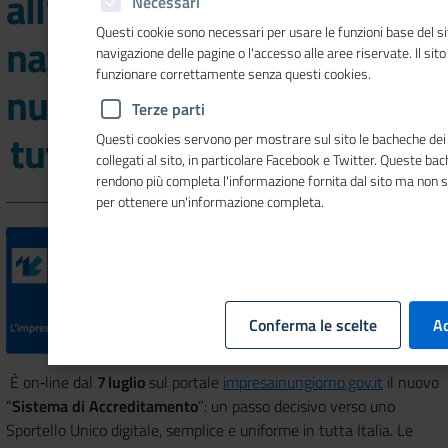
all’Accreditamento
Necessari
Questi cookie sono necessari per usare le funzioni base del si
nazionale e proroga delle
navigazione delle pagine o l'accesso alle aree riservate. Il sit
funzionare correttamente senza questi cookies.
nuove Specifiche Tecniche,
Terze parti
tutte le novità
Questi cookies servono per mostrare sul sito le bacheche dei 
collegati al sito, in particolare Facebook e Twitter. Queste ba
rendono più completa l'informazione fornita dal sito ma non 
per ottenere un'informazione completa.
Conferma le scelte
Ac
È on‑line dal
7 luglio
sul portale
impresainungiorno.gov.it
il nuovo
“
Sistema di Accreditamento
”: un passo decisivo verso uno
Sportello Unico digitale, semplice e uniforme in tutta Italia. Le