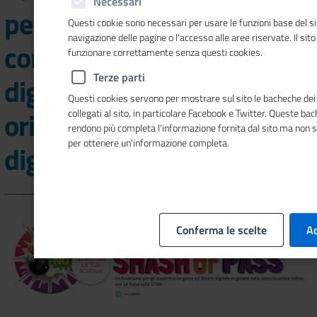
Necessari
percorso educativo per
Questi cookie sono necessari per usare le funzioni base del si
navigazione delle pagine o l'accesso alle aree riservate. Il sit
contrastare il divario
funzionare correttamente senza questi cookies.
Terze parti
digitale di genere e
Questi cookies servono per mostrare sul sito le bacheche dei 
orientare sulle professioni
collegati al sito, in particolare Facebook e Twitter. Queste ba
rendono più completa l'informazione fornita dal sito ma non 
per ottenere un'informazione completa.
digitali
Conferma le scelte
Ac