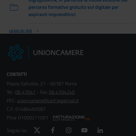
percorso formativo gratuito sul digitale per
aspiranti imprenditrici
LEGGI DI PIÙ
CONTATTI
Piazza Sallustio, 21 - 00187 Roma
Tel.:
06 47041
- Fax:
06 4704240
PEC:
unioncamere@cert.legalmail.it
C.F.: 01484460587
P.Iva: 01000211001
Twitter
Facebook
Instagram
YouTube
LinkedIn
Seguici su: