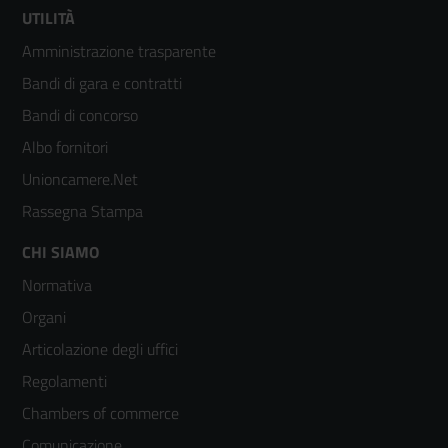
Footer
UTILITÀ
Amministrazione trasparente
menù
Bandi di gara e contratti
colonna
Bandi di concorso
2
Albo fornitori
Unioncamere.Net
Rassegna Stampa
Footer
CHI SIAMO
Normativa
menù
Organi
colonna
Articolazione degli uffici
3
Regolamenti
Chambers of commerce
Comunicazione