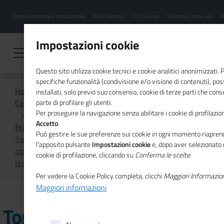
Menu
Salta
Amministrazione trasparente
Albo fornitori
Chi Siamo
Sistema Camerale
R
al
hamburgher
contenuto
i
principale
Impostazioni cookie
Questo sito utilizza cookie tecnici e cookie analitici anonimizzati.
specifiche funzionalità (condivisione e/o visione di contenuti), p
Home
installati, solo previo suo consenso, cookie di terze parti che cons
Comunicazione istituzionale per il sistema camerale
parte di profilare gli utenti.
Per proseguire la navigazione senza abilitare i cookie di profilazion
Accetto
.
Primo Piano
Può gestire le sue preferenze sui cookie in ogni momento riaprend
Torna ‘Smash or Pass’, il percorso educativo per
l'apposito pulsante
Impostazioni cookie
e, dopo aver selezionato 
contrastare il divario digitale di genere e orientare sulle
cookie di profilazione, cliccando su
Conferma le scelte
.
professioni digitali
Per vedere la Cookie Policy completa, clicchi
Maggiori Informazio
Maggiori informazioni
Torna ‘Smash or Pass’, il