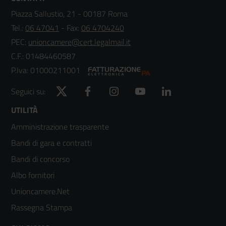
Piazza Sallustio, 21 - 00187 Roma
Tel.:
06 47041
- Fax:
06 4704240
PEC:
unioncamere@cert.legalmail.it
C.F.: 01484460587
P.Iva: 01000211001
Twitter
Facebook
Instagram
YouTube
LinkedIn
Seguici su:
Footer
UTILITÀ
Amministrazione trasparente
menù
Bandi di gara e contratti
colonna
Bandi di concorso
2
Albo fornitori
Unioncamere.Net
Rassegna Stampa