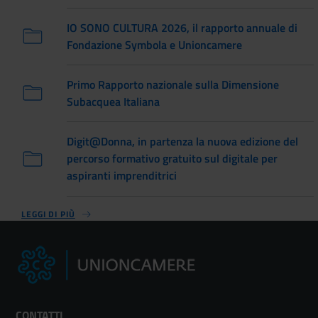
IO SONO CULTURA 2026, il rapporto annuale di
Fondazione Symbola e Unioncamere
Primo Rapporto nazionale sulla Dimensione
Subacquea Italiana
Digit@Donna, in partenza la nuova edizione del
percorso formativo gratuito sul digitale per
aspiranti imprenditrici
LEGGI DI PIÙ
CONTATTI