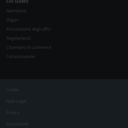
Footer
CHI SIAMO
Normativa
menù
Organi
colonna
Articolazione degli uffici
3
Regolamenti
Chambers of commerce
Comunicazione
Sezione Link Utili
Footer
Credits
Menù
Note Legali
orizzontale
Privacy
Accessibilità