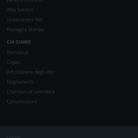
2
Albo fornitori
Unioncamere.Net
Rassegna Stampa
Footer
CHI SIAMO
Normativa
menù
Organi
colonna
Articolazione degli uffici
3
Regolamenti
Chambers of commerce
Comunicazione
Sezione Link Utili
Footer
Credits