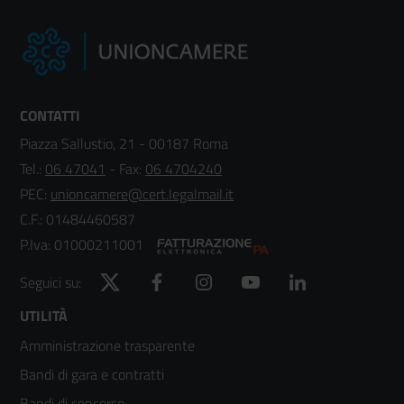
CONTATTI
Piazza Sallustio, 21 - 00187 Roma
Tel.:
06 47041
- Fax:
06 4704240
PEC:
unioncamere@cert.legalmail.it
C.F.: 01484460587
P.Iva: 01000211001
Twitter
Facebook
Instagram
YouTube
LinkedIn
Seguici su:
Footer
UTILITÀ
Amministrazione trasparente
menù
Bandi di gara e contratti
colonna
Bandi di concorso