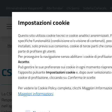
Menu
Salta
Amministrazione trasparente
Albo fornitori
Chi Siamo
Sistema Camerale
R
al
hamburgher
contenuto
i
principale
Impostazioni cookie
Questo sito utilizza cookie tecnici e cookie analitici anonimizzati.
specifiche funzionalità (condivisione e/o visione di contenuti), p
Home
CSR
installati, solo previo suo consenso, cookie di terze parti che cons
parte di profilare gli utenti.
Per proseguire la navigazione senza abilitare i cookie di profilazion
Accetto
.
Può gestire le sue preferenze sui cookie in ogni momento riaprend
CSR
l'apposito pulsante
Impostazioni cookie
e, dopo aver selezionato 
cookie di profilazione, cliccando su
Conferma le scelte
.
Per vedere la Cookie Policy completa, clicchi
Maggiori Informazio
La CSR (
Corporate Social Responsibility
), in italiano RSI
Maggiori informazioni
Responsabilità Sociale d’Impresa, è entrata formalmente
nell'agenda dell'Unione Europea a partire dal Consiglio Europeo di
Lisbona del marzo 2000, dove è stata considerata come uno degli