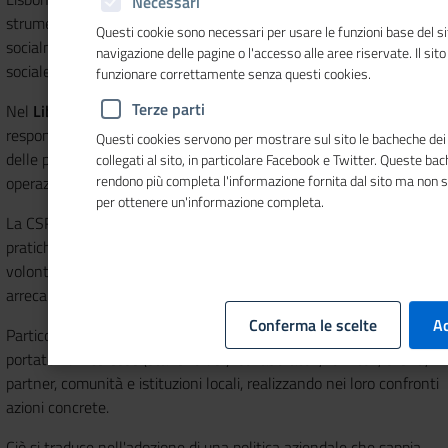
Necessari
strumenti strategici per realizzare una società più competitiva e
Questi cookie sono necessari per usare le funzioni base del si
socialmente coesa e per modernizzare e rafforzare il modello
navigazione delle pagine o l'accesso alle aree riservate. Il sit
sociale europeo.
funzionare correttamente senza questi cookies.
Terze parti
Nel
Libro Verde della Commissione Europea
, edito nel 2001, la
responsabilità sociale è definita come: "L'integrazione volontaria
Questi cookies servono per mostrare sul sito le bacheche dei 
delle preoccupazioni sociali e ambientali delle imprese nelle loro
collegati al sito, in particolare Facebook e Twitter. Queste ba
rendono più completa l'informazione fornita dal sito ma non 
operazioni commerciali e nei rapporti con le parti interessate".
per ottenere un'informazione completa.
La CSR va oltre il rispetto delle prescrizioni di legge e individua
pratiche e comportamenti che un’impresa adotta su base
volontaria, nella convinzione di ottenere dei risultati che possano
arrecare benefici e vantaggi a se stessa e al contesto in cui opera.
Conferma le scelte
Ac
Particolare attenzione viene prestata ai rapporti con i propri
portatori d’interesse (stakeholder): collaboratori, fornitori, clienti,
partner, comunità e istituzioni locali, realizzando nei loro confronti
azioni concrete.
Ciò si traduce nell'adozione di una politica aziendale che sappia