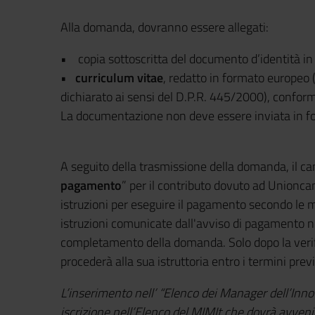
Alla domanda, dovranno essere allegati:
• copia sottoscritta del documento d’identità in c
•
curriculum vitae
, redatto in formato europeo 
dichiarato ai sensi del D.P.R. 445/2000), conforme
La documentazione non deve essere inviata in 
A seguito della trasmissione della domanda, il ca
pagamento
” per il contributo dovuto ad Unionca
istruzioni per eseguire il pagamento secondo le 
istruzioni comunicate dall'avviso di pagamento no
completamento della domanda. Solo dopo la verif
procederà alla sua istruttoria entro i termini previ
L’inserimento nell’ “Elenco dei Manager dell’In
iscrizione nell’Elenco del MIMIt che dovrà avvenir