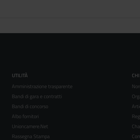
Footer
F
UTILITÀ
CHI
Amministrazione trasparente
Nor
menù
m
Bandi di gara e contratti
Org
colonna
c
Bandi di concorso
Arti
Albo fornitori
Reg
2
3
Unioncamere.Net
Cha
kedIn
Rassegna Stampa
Com