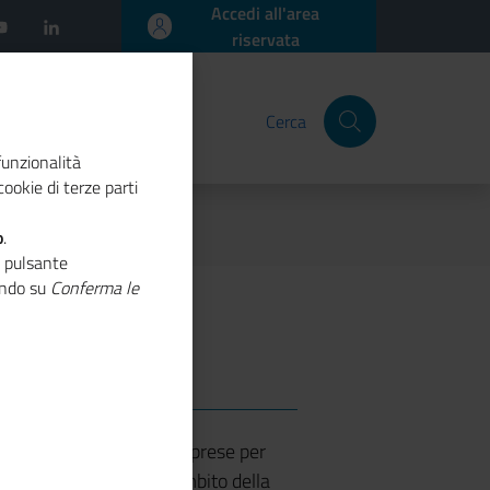
Accedi all'area
riservata
Cerca
funzionalità
ookie di terze parti
o
.
o pulsante
cando su
Conferma le
micro, piccole e medie imprese per
a di Unioncamere nell’ambito della