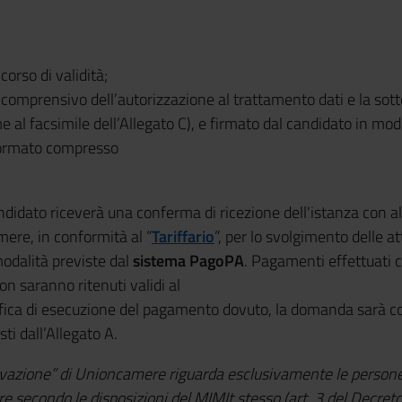
orso di validità;
(comprensivo dell’autorizzazione al trattamento dati e la sott
 al facsimile dell’Allegato C), e firmato dal candidato in moda
formato compresso
ndidato riceverà una conferma di ricezione dell'istanza con al
mere, in conformità al “
Tariffario
”, per lo svolgimento delle at
modalità previste dal
sistema PagoPA
. Pagamenti effettuati c
n saranno ritenuti validi al
ica di esecuzione del pagamento dovuto, la domanda sarà co
sti dall’Allegato A.
novazione” di Unioncamere riguarda esclusivamente le persone
e secondo le disposizioni del MIMIt stesso (art. 3 del Decreto