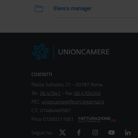
Elenco manager
CONTATTI
Piazza Sallustio, 21 - 00187 Roma
Tel.:
06 47041
- Fax:
06 4704240
PEC:
unioncamere@cert.legalmail.it
C.F.: 01484460587
P.Iva: 01000211001
Twitter
Facebook
Instagram
YouTube
Lin
Seguici su: