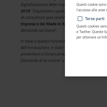
digitalizzazione delle imprese è stata stabilita co
Questi cookie sono 
l'accesso alle aree
2019
“
Disposizioni applicative del contributo a f
di consulenze specialistiche in materia di process
Terze parti
Imprese e del Made in Italy del 13 giugno 2023
Questi cookies servo
domande iscrizione
”.
e Twitter. Queste 
per ottenere un'in
In base a questa funzione che designa Unioncamer
dell’Innovazione, è stato definito un Regolamento 
presentare a Unioncamere apposita domanda, nell
Domanda di Iscrizione”, via PEC all’indirizzo:
unio