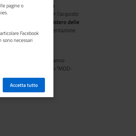
 Economico del 7 maggio
lle pagine o
ies.
cole e medie imprese, per l’acquisto
eto direttoriale del Ministero delle
 Termini e modalità presentazione
particolare Facebook
n sono necessari
i un Elenco dei Manager
candidati interessati dovranno
to, utilizzando il modello “MOD-
ell’oggetto:
Accetta tutto