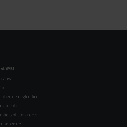
ooter
 SIAMO
mativa
enù
ani
olonna
colazione degli uffici
olamenti
mbers of commerce
unicazione