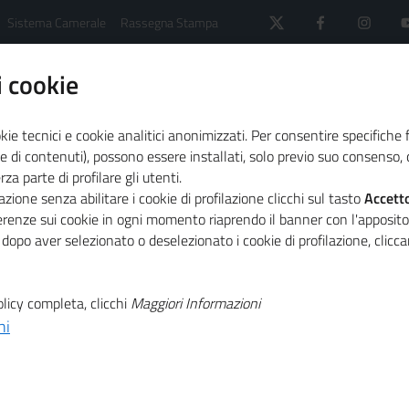
Sistema Camerale
Rassegna Stampa
 cookie
kie tecnici e cookie analitici anonimizzati. Per consentire specifiche 
e di contenuti), possono essere installati, solo previo suo consenso, c
a parte di profilare gli utenti.
Elenco dei manager dell'innovazione
zione senza abilitare i cookie di profilazione clicchi sul tasto
Accett
ferenze sui cookie in ogni momento riaprendo il banner con l'apposit
 dopo aver selezionato o deselezionato i cookie di profilazione, clic
r dell'innovazione
licy completa, clicchi
Maggiori Informazioni
ni
professionalità specializzate da mettere a disposizione delle 
logica e digitale in chiave di Impresa 4.0. Questa competenz