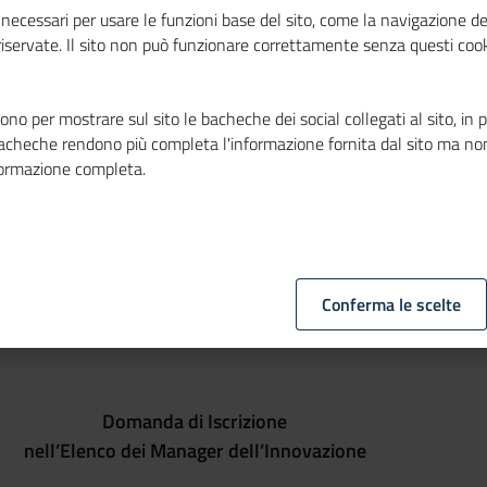
n la pubblicazione del
Decreto del Ministero dello Sviluppo
necessari per usare le funzioni base del sito, come la navigazione de
 riservate. Il sito non può funzionare correttamente senza questi cook
ondo perduto, in forma di voucher, a beneficio delle micro, pic
i di trasformazione tecnologica e digitale
” e del recente
Decr
“
Voucher per consulenza in innovazione (secondo sportello).
no per mostrare sul sito le bacheche dei social collegati al sito, in 
bacheche rendono più completa l'informazione fornita dal sito ma no
formazione completa.
e come uno tra gli enti individuati dal MiSE per la tenuta d
che fissa i criteri e le modalità di selezione dei manager: i 
e finestre temporali riportate nell’Allegato A del Regolamen
ncamere@cert.legalmail.it
, specificando obbligatoriamente n
Conferma le scelte
Domanda di Iscrizione
nell’Elenco dei Manager dell’Innovazione