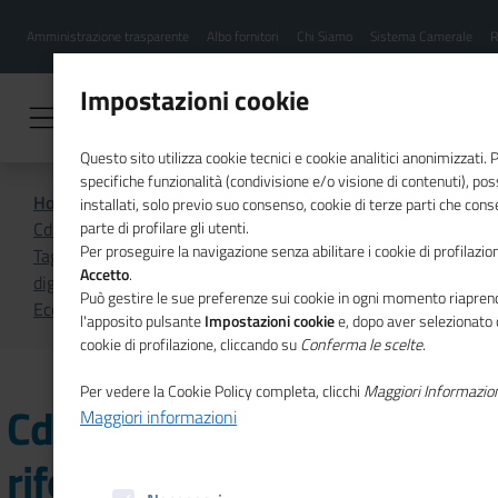
Menu
Salta
Amministrazione trasparente
Albo fornitori
Chi Siamo
Sistema Camerale
R
al
hamburgher
contenuto
i
principale
Impostazioni cookie
Questo sito utilizza cookie tecnici e cookie analitici anonimizzati.
specifiche funzionalità (condivisione e/o visione di contenuti), p
Home
Focus On
installati, solo previo suo consenso, cookie di terze parti che cons
CdC a 10 anni dalla riforma, strumenti del Centro Studi
parte di profilare gli utenti.
Per proseguire la navigazione senza abilitare i cookie di profilazion
Tagliacarne per l’informazione economica e transizione
Accetto
.
digitale nel nuovo numero di Unioncamere
Può gestire le sue preferenze sui cookie in ogni momento riaprend
Economia&Imprese
l'apposito pulsante
Impostazioni cookie
e, dopo aver selezionato 
cookie di profilazione, cliccando su
Conferma le scelte
.
Per vedere la Cookie Policy completa, clicchi
Maggiori Informazio
CdC a 10 anni dalla
Maggiori informazioni
riforma, strumenti del