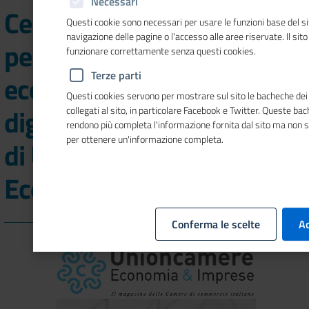
Necessari
Centro Studi Tagliacarne
Questi cookie sono necessari per usare le funzioni base del si
navigazione delle pagine o l'accesso alle aree riservate. Il sit
per l’informazione
funzionare correttamente senza questi cookies.
Terze parti
economica e transizione
Questi cookies servono per mostrare sul sito le bacheche dei 
digitale nel nuovo numero
collegati al sito, in particolare Facebook e Twitter. Queste ba
rendono più completa l'informazione fornita dal sito ma non 
per ottenere un'informazione completa.
di Unioncamere
Economia&Imprese
Conferma le scelte
Ac