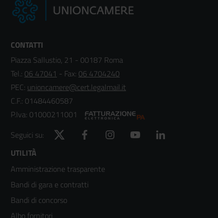
CONTATTI
Piazza Sallustio, 21 - 00187 Roma
Tel.:
06 47041
- Fax:
06 4704240
PEC:
unioncamere@cert.legalmail.it
C.F.: 01484460587
P.Iva: 01000211001
Twitter
Facebook
Instagram
YouTube
LinkedIn
Seguici su:
Footer
UTILITÀ
Amministrazione trasparente
menù
Bandi di gara e contratti
colonna
Bandi di concorso
2
Albo fornitori