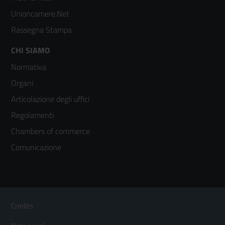
Unioncamere.Net
Rassegna Stampa
Footer
CHI SIAMO
Normativa
menù
Organi
colonna
Articolazione degli uffici
3
Regolamenti
Chambers of commerce
Comunicazione
Sezione Link Utili
Footer
Credits
Menù