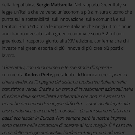
della Repubblica,
Sergio Mattarella
. Nel rapporto GreenItaly si
legge un’Italia che va verso un’economia più a misura d’uomo che
punta sulla sostenibilità, sull’innovazione, sulle comunità e sui
territori. Sono 510 mila le imprese italiane che negli ultimi cinque
anni hanno investito sulla green economy e sono 3,2 milioni i
greenjobs. Il rapporto, giunto alla XIV edizione, conferma che chi
investe nel green esporta di più, innova di più, crea più posti di
lavoro.
"
Greenitaly, con i suoi numeri e le sue storie d’impresa
-
commenta
Andrea Prete
, presidente di Unioncamere -
pone in
chiara evidenza l’impegno del sistema produttivo italiano nella
transizione verde. Grazie a un trend di investimenti aziendali nella
direzione della sostenibilità ambientale che non si è arrestato
neanche nei periodi di maggiori difficoltà - come quelli legati alla
crisi pandemica e ai conflitti mondiali - da anni siamo infatti tra i
paesi eco leader in Europa. Non sempre però le nostre imprese
sono messe nelle condizioni di operare al loro meglio. È il caso del
tema delle energie rinnovabili, fondamentali per una riduzione