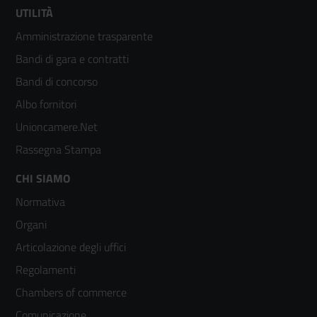
Footer
UTILITÀ
Amministrazione trasparente
menù
Bandi di gara e contratti
colonna
Bandi di concorso
2
Albo fornitori
Unioncamere.Net
Rassegna Stampa
Footer
CHI SIAMO
Normativa
menù
Organi
colonna
Articolazione degli uffici
3
Regolamenti
Chambers of commerce
Comunicazione