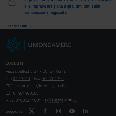
alle imprese artigiane e gli ultimi dati sulla
composizione negoziata
LEGGI DI PIÙ
CONTATTI
Piazza Sallustio, 21 - 00187 Roma
Tel.:
06 47041
- Fax:
06 4704240
PEC:
unioncamere@cert.legalmail.it
C.F.: 01484460587
P.Iva: 01000211001
Twitter
Facebook
Instagram
YouTube
LinkedIn
Seguici su: