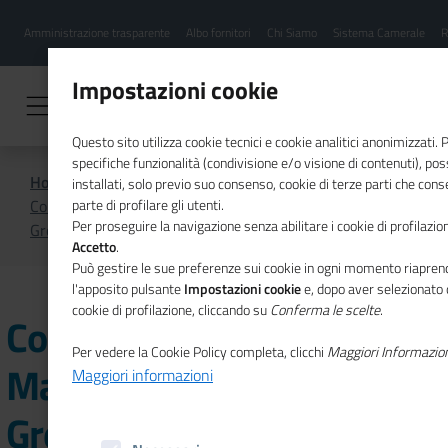
Menu
Salta
Amministrazione trasparente
Albo fornitori
Chi Siamo
Sistema Camerale
R
al
hamburgher
contenuto
i
principale
Impostazioni cookie
Questo sito utilizza cookie tecnici e cookie analitici anonimizzati.
specifiche funzionalità (condivisione e/o visione di contenuti), p
Home
Focus On
installati, solo previo suo consenso, cookie di terze parti che cons
Consegnato al presidente Mattarella il rapporto
parte di profilare gli utenti.
Per proseguire la navigazione senza abilitare i cookie di profilazion
GreenItaly di Fondazione Symbola e Unioncamere
Accetto
.
Può gestire le sue preferenze sui cookie in ogni momento riaprend
l'apposito pulsante
Impostazioni cookie
e, dopo aver selezionato 
cookie di profilazione, cliccando su
Conferma le scelte
.
Consegnato al presidente
Per vedere la Cookie Policy completa, clicchi
Maggiori Informazio
Mattarella il rapporto
Maggiori informazioni
GreenItaly di Fondazione