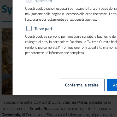
Necessari
Symbola e Unioncamere
Questi cookie sono necessari per usare le funzioni base del si
navigazione delle pagine o l'accesso alle aree riservate. Il sit
funzionare correttamente senza questi cookies.
Terze parti
Questi cookies servono per mostrare sul sito le bacheche dei 
collegati al sito, in particolare Facebook e Twitter. Queste ba
rendono più completa l'informazione fornita dal sito ma non 
per ottenere un'informazione completa.
Conferma le scelte
Ac
In occasione della COP 28 di Dubai,
Andrea Prete
, presidente di
Unioncamere, e
Ermete Realacc
i, hanno consegnato il rapporto
GreenItaly
, di Fondazione Symbola e Unioncamere, al presidente