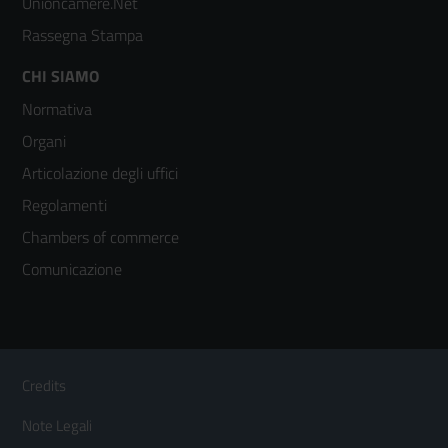
Unioncamere.Net
Rassegna Stampa
Footer
CHI SIAMO
Normativa
menù
Organi
colonna
Articolazione degli uffici
3
Regolamenti
Chambers of commerce
Comunicazione
Sezione Link Utili
Footer
Credits
Menù
Note Legali