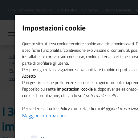
Menu
Salta
Amministrazione trasparente
Albo fornitori
Chi Siamo
Sistema Camerale
R
al
hamburgher
contenuto
i
principale
Impostazioni cookie
Questo sito utilizza cookie tecnici e cookie analitici anonimizzati.
specifiche funzionalità (condivisione e/o visione di contenuti), p
Home
Focus On
installati, solo previo suo consenso, cookie di terze parti che cons
I 30 anni del Registro delle imprese e il nuovo Hub Italia
parte di profilare gli utenti.
Per proseguire la navigazione senza abilitare i cookie di profilazion
Europa nel primo numero del 2026 di Unioncamere
Accetto
.
Economia & Imprese
Può gestire le sue preferenze sui cookie in ogni momento riaprend
l'apposito pulsante
Impostazioni cookie
e, dopo aver selezionato 
cookie di profilazione, cliccando su
Conferma le scelte
.
I 30 anni del Registro delle
Per vedere la Cookie Policy completa, clicchi
Maggiori Informazio
Maggiori informazioni
imprese e il nuovo Hub