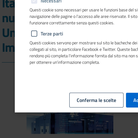
Italia Europa nel primo
Necessari
Questi cookie sono necessari per usare le funzioni base del si
numero del 2026 di
navigazione delle pagine o l'accesso alle aree riservate. Il sit
funzionare correttamente senza questi cookies.
Unioncamere Economia &
Terze parti
Imprese
Questi cookies servono per mostrare sul sito le bacheche dei 
collegati al sito, in particolare Facebook e Twitter. Queste ba
rendono più completa l'informazione fornita dal sito ma non 
per ottenere un'informazione completa.
Conferma le scelte
Ac