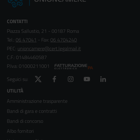
CONTATTI
Piazza Sallustio, 21 - 00187 Roma
Tel.:
06 47041
- Fax:
06 4704240
PEC:
unioncamere@cert.legalmail.it
C.F.: 01484460587
P.Iva: 01000211001
Twitter
Facebook
Instagram
YouTube
LinkedIn
Seguici su:
Footer
UTILITÀ
Amministrazione trasparente
menù
Bandi di gara e contratti
colonna
Bandi di concorso
2
Albo fornitori