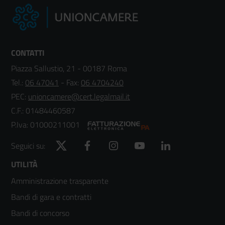
CONTATTI
Piazza Sallustio, 21 - 00187 Roma
Tel.:
06 47041
- Fax:
06 4704240
PEC:
unioncamere@cert.legalmail.it
C.F.: 01484460587
P.Iva: 01000211001
Twitter
Facebook
Instagram
YouTube
LinkedIn
Seguici su:
Footer
UTILITÀ
Amministrazione trasparente
menù
Bandi di gara e contratti
colonna
Bandi di concorso