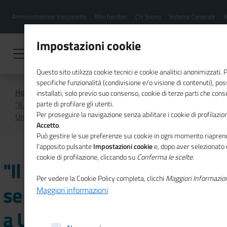
Menu
Salta
Amministrazione trasparente
Albo fornitori
Chi Siamo
Sistema Camerale
R
al
hamburgher
contenuto
i
principale
Impostazioni cookie
Questo sito utilizza cookie tecnici e cookie analitici anonimizzati.
specifiche funzionalità (condivisione e/o visione di contenuti), p
Home
Focus On
installati, solo previo suo consenso, cookie di terze parti che cons
"Il senso del lavoro oggi": se ne parla il 13 settembre a
parte di profilare gli utenti.
Per proseguire la navigazione senza abilitare i cookie di profilazion
Unioncamere
Accetto
.
Può gestire le sue preferenze sui cookie in ogni momento riaprend
l'apposito pulsante
Impostazioni cookie
e, dopo aver selezionato 
cookie di profilazione, cliccando su
Conferma le scelte
.
"Il senso del lavoro oggi":
Per vedere la Cookie Policy completa, clicchi
Maggiori Informazio
se ne parla il 13 settembre
Maggiori informazioni
a Unioncamere