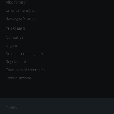
2
Albo fornitori
Unioncamere.Net
Rassegna Stampa
Footer
CHI SIAMO
Normativa
menù
Organi
colonna
Articolazione degli uffici
3
Regolamenti
Chambers of commerce
Comunicazione
Sezione Link Utili
Footer
Credits
Menù