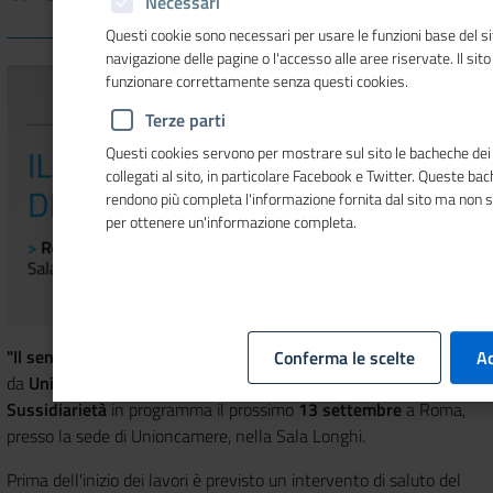
Necessari
Questi cookie sono necessari per usare le funzioni base del si
navigazione delle pagine o l'accesso alle aree riservate. Il sit
funzionare correttamente senza questi cookies.
Terze parti
Questi cookies servono per mostrare sul sito le bacheche dei 
collegati al sito, in particolare Facebook e Twitter. Queste ba
rendono più completa l'informazione fornita dal sito ma non 
per ottenere un'informazione completa.
"Il senso del lavoro oggi"
è il titolo del convegno promosso
Conferma le scelte
Ac
da
Unioncamere
insieme con la
Fondazione per la
Sussidiarietà
in programma il prossimo
13 settembre
a Roma,
presso la sede di Unioncamere, nella Sala Longhi.
Prima dell'inizio dei lavori è previsto un intervento di saluto del