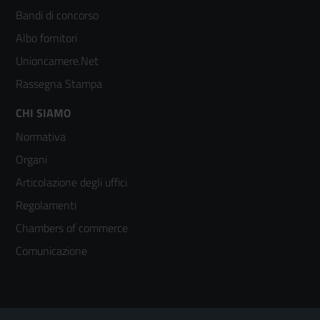
colonna
Bandi di concorso
2
Albo fornitori
Unioncamere.Net
Rassegna Stampa
Footer
CHI SIAMO
Normativa
menù
Organi
colonna
Articolazione degli uffici
3
Regolamenti
Chambers of commerce
Comunicazione
Sezione Link Utili