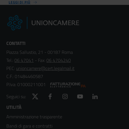
LEGGI DI PIÙ
CONTATTI
Piazza Sallustio, 21 - 00187 Roma
Tel.:
06 47041
- Fax:
06 4704240
PEC:
unioncamere@cert.legalmail.it
C.F.: 01484460587
P.Iva: 01000211001
Twitter
Facebook
Instagram
YouTube
LinkedIn
Seguici su:
Footer
UTILITÀ
Amministrazione trasparente
menù
Bandi di gara e contratti