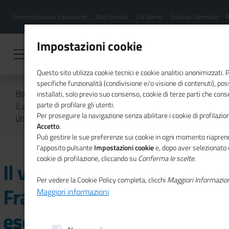
Menu
Salta
Amministrazione trasparente
Albo fornitori
Chi Siamo
Sistema Camerale
R
al
hamburgher
contenuto
i
principale
Impostazioni cookie
Questo sito utilizza cookie tecnici e cookie analitici anonimizzati.
specifiche funzionalità (condivisione e/o visione di contenuti), p
Home
Focus On
installati, solo previo suo consenso, cookie di terze parti che cons
Il vice ministro Pichetto Fratin al Comitato esecutivo di
parte di profilare gli utenti.
Per proseguire la navigazione senza abilitare i cookie di profilazion
Unioncamere
Accetto
.
Può gestire le sue preferenze sui cookie in ogni momento riaprend
l'apposito pulsante
Impostazioni cookie
e, dopo aver selezionato 
cookie di profilazione, cliccando su
Conferma le scelte
.
Il vice ministro Pichetto
Per vedere la Cookie Policy completa, clicchi
Maggiori Informazio
Fratin al Comitato
Maggiori informazioni
esecutivo di Unioncamere