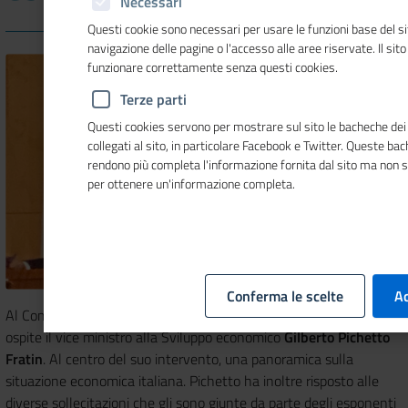
Necessari
Questi cookie sono necessari per usare le funzioni base del si
navigazione delle pagine o l'accesso alle aree riservate. Il sit
funzionare correttamente senza questi cookies.
Terze parti
Questi cookies servono per mostrare sul sito le bacheche dei 
collegati al sito, in particolare Facebook e Twitter. Queste ba
rendono più completa l'informazione fornita dal sito ma non 
per ottenere un'informazione completa.
Conferma le scelte
Ac
Al Comitato esecutivo di
Unioncamere
mercoledì 15 marzo scorso
ospite il vice ministro alla Sviluppo economico
Gilberto Pichetto
Fratin
. Al centro del suo intervento, una panoramica sulla
situazione economica italiana. Pichetto ha inoltre risposto alle
diverse sollecitazioni che gli sono giunte da parte degli esponenti