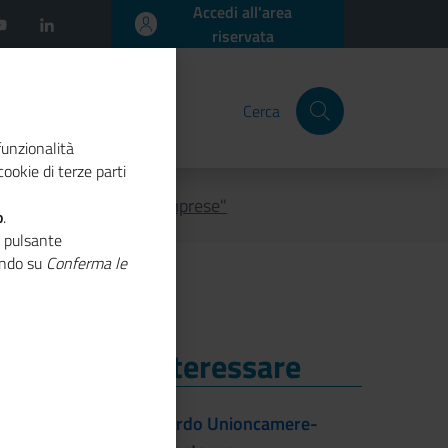
Accedi all'area
riservata
Cerca
funzionalità
ookie di terze parti
ioncamere Economia & Imprese"
o
.
o pulsante
cando su
Conferma le
i Potrebbe Interessare
i Potrebbe Interessare
Firmato l'accordo Unioncamere-