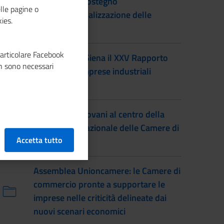
MAECI per il sostegno
lle pagine o
all’internazionalizzazione delle
ies.
imprese
particolare Facebook
Presentato a Siena il XXV Rapporto
n sono necessari
sulle medie imprese industriali
italiane
L'Europa e i giovani al centro della
Conferenza Nazionale delle Camere di
Accetta tutto
commercio
Assemblea Unioncamere: le Camere di
commercio pronte a supportare le
imprese nelle criticità delineate dai
nuovi scenari economici