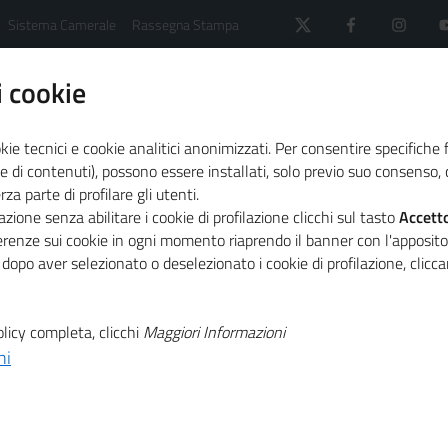
Sistema Camerale
Rassegna Stampa
 cookie
kie tecnici e cookie analitici anonimizzati. Per consentire specifiche 
e di contenuti), possono essere installati, solo previo suo consenso, c
a parte di profilare gli utenti.
assetta degli attrezzi di Innexta nel nuovo numero di "Un
zione senza abilitare i cookie di profilazione clicchi sul tasto
Accett
ferenze sui cookie in ogni momento riaprendo il banner con l'apposit
 dopo aver selezionato o deselezionato i cookie di profilazione, clic
T
assetta degli
licy completa, clicchi
Maggiori Informazioni
T
a nel nuovo
ni
camere