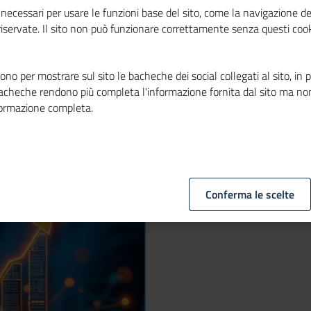
necessari per usare le funzioni base del sito, come la navigazione de
se"
 riservate. Il sito non può funzionare correttamente senza questi cook
no per mostrare sul sito le bacheche dei social collegati al sito, in 
bacheche rendono più completa l'informazione fornita dal sito ma no
formazione completa.
Conferma le scelte