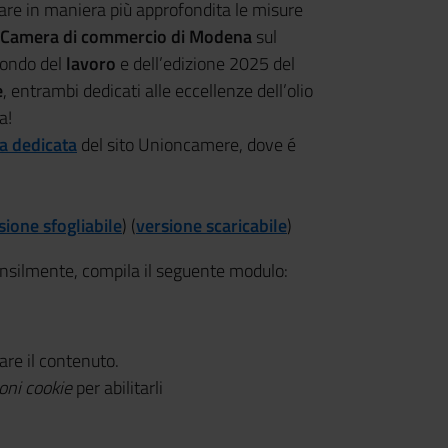
tare in maniera più approfondita le misure
Camera di commercio di Modena
sul
 mondo del
lavoro
e dell’edizione 2025 del
e
, entrambi dedicati alle eccellenze dell’olio
a!
a dedicata
del sito Unioncamere, dove é
sione sfogliabile
) (
versione scaricabile
)
ensilmente, compila il seguente modulo:
zare il contenuto.
oni cookie
per abilitarli