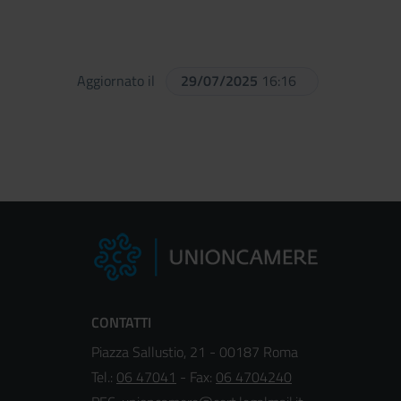
Aggiornato il
29/07/2025
16:16
CONTATTI
Piazza Sallustio, 21 - 00187 Roma
Tel.:
06 47041
- Fax:
06 4704240