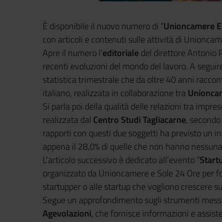
È disponibile il nuovo numero di “
Unioncamere E
con articoli e contenuti sulle attività di Unionc
Apre il numero l'
editoriale
del direttore Antonio Pa
recenti evoluzioni del mondo del lavoro. A seguire,
statistica trimestrale che da oltre 40 anni raccon
italiano, realizzata in collaborazione tra
Unioncam
Si parla poi della qualità delle relazioni tra impre
realizzata dal
Centro Studi Tagliacarne
, secondo
rapporti con questi due soggetti ha previsto un i
appena il 28,0% di quelle che non hanno nessuna 
L’articolo successivo è dedicato all’evento “
Startu
organizzato da Unioncamere e Sole 24 Ore per for
startupper o alle startup che vogliono crescere sug
Segue un approfondimento sugli strumenti messi
Agevolazioni
, che fornisce informazioni e assiste