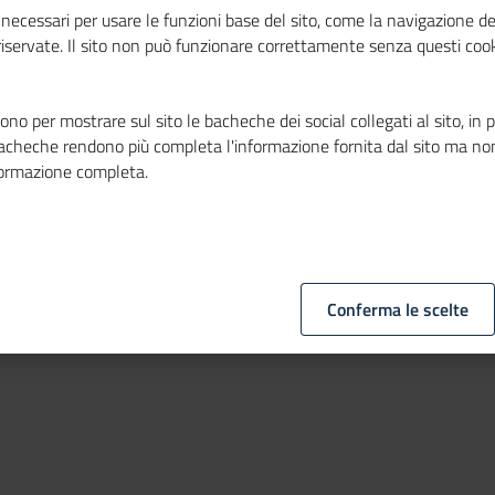
 alla formazione e
necessari per usare le funzioni base del sito, come la navigazione de
 riservate. Il sito non può funzionare correttamente senza questi cook
 tempi delle
no per mostrare sul sito le bacheche dei social collegati al sito, in 
bacheche rendono più completa l'informazione fornita dal sito ma no
formazione completa.
tà e della paternità, per il diritto alla cura e
elle città.
Conferma le scelte
13 marzo 2000, n. 60.