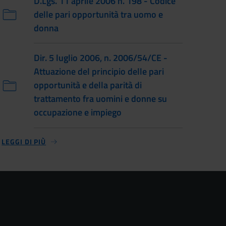
D.Lgs. 11 aprile 2006 n. 198 - Codice
delle pari opportunità tra uomo e
donna
Dir. 5 luglio 2006, n. 2006/54/CE -
Attuazione del principio delle pari
opportunità e della parità di
trattamento fra uomini e donne su
occupazione e impiego
LEGGI DI PIÙ