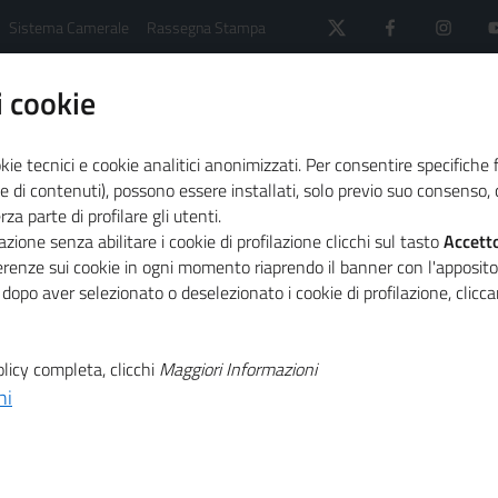
Sistema Camerale
Rassegna Stampa
 cookie
kie tecnici e cookie analitici anonimizzati. Per consentire specifiche 
e di contenuti), possono essere installati, solo previo suo consenso, c
a parte di profilare gli utenti.
rmativa
zione senza abilitare i cookie di profilazione clicchi sul tasto
Accett
nità e della paternità, diritto alla cura e alla formazione e
ferenze sui cookie in ogni momento riaprendo il banner con l'apposit
 dopo aver selezionato o deselezionato i cookie di profilazione, clic
T
. 53 - Sostegno
licy completa, clicchi
Maggiori Informazioni
ni
T
ella paternità,