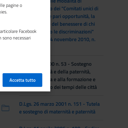
Linee guida sulle modalità di
lle pagine o
funzionamento dei "Comitati unici di
ies.
garanzia per le pari opportunità, la
valorizzazione del benessere di chi
particolare Facebook
lavora e contro le discriminazioni"
n sono necessari
(art. 21, legge 4 novembre 2010, n.
183)
L. 8 marzo 2000 n. 53 - Sostegno
della maternità e della paternità,
diritto alla cura e alla formazione e
Accetta tutto
coordinamento dei tempi delle città
D.Lgs. 26 marzo 2001 n. 151 - Tutela
e sostegno di maternità e paternità