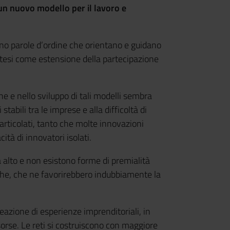
 un nuovo modello per il lavoro e
sono parole d’ordine che orientano e guidano
intesi come estensione della partecipazione
one e nello sviluppo di tali modelli sembra
abili tra le imprese e alla difficoltà di
rticolati, tanto che molte innovazioni
tà di innovatori isolati.
a alto e non esistono forme di premialità
liche, che ne favorirebbero indubbiamente la
azione di esperienze imprenditoriali, in
sorse. Le reti si costruiscono con maggiore