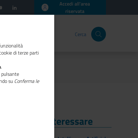
Accedi all'area
riservata
Cerca
funzionalità
ookie di terze parti
o
.
o pulsante
cando su
Conferma le
i Potrebbe Interessare
i Potrebbe Interessare