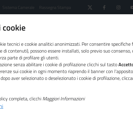
Sistema Camerale
Rassegna Stampa
 cookie
kie tecnici e cookie analitici anonimizzati. Per consentire specifiche 
e di contenuti), possono essere installati, solo previo suo consenso, c
a parte di profilare gli utenti.
 - European Learning Experience Platform
zione senza abilitare i cookie di profilazione clicchi sul tasto
Accett
one Sociale nel TURISMO (panel “Imprese”)
ferenze sui cookie in ogni momento riaprendo il banner con l'apposit
 dopo aver selezionato o deselezionato i cookie di profilazione, clic
T
Focus Group
licy completa, clicchi
Maggiori Informazioni
ni
T
ociale nel