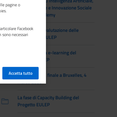
I corsi Eulep su Intelligenza Artificiale,
lle pagine o
Realtà Virtuale e Innovazione Sociale
ies.
nella PID Academy
particolare Facebook
Il Manuale di valutazione delle
n sono necessari
competenze EULEP
La piattaforma e-learning del
progetto EULEP
Accetta tutto
La Conferenza finale a Bruxelles, 4
marzo 2026
La fase di Capacity Building del
Progetto EULEP