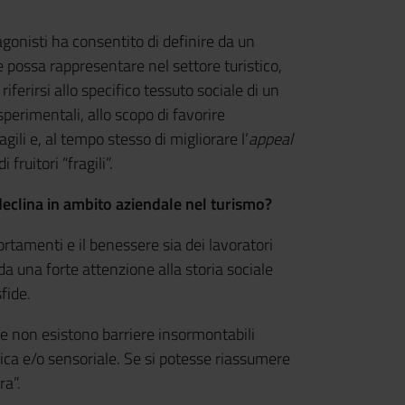
agonisti ha consentito di definire da un
e possa rappresentare nel settore turistico,
iferirsi allo specifico tessuto sociale di un
 sperimentali, allo scopo di favorire
agili e, al tempo stesso di migliorare l’
appeal
fruitori “fragili”.
 declina in ambito aziendale nel turismo?
tamenti e il benessere sia dei lavoratori
 da una forte attenzione alla storia sociale
sfide.
he non esistono barriere insormontabili
ichica e/o sensoriale. Se si potesse riassumere
ra”.