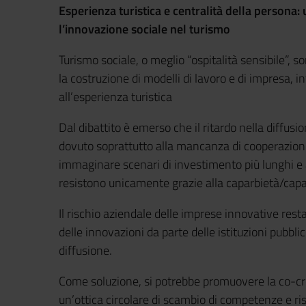
Esperienza turistica e centralità della persona:
l’innovazione sociale nel turismo
Turismo sociale, o meglio “ospitalità sensibile”, 
la costruzione di modelli di lavoro e di impresa, 
all’esperienza turistica
Dal dibattito è emerso che il ritardo nella diffusi
dovuto soprattutto alla mancanza di cooperazioni st
immaginare scenari di investimento più lunghi e a
resistono unicamente grazie alla caparbietà/capaci
Il rischio aziendale delle imprese innovative rest
delle innovazioni da parte delle istituzioni pubb
diffusione.
Come soluzione, si potrebbe promuovere la co-cre
un’ottica circolare di scambio di competenze e ri