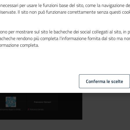
Imprese”)
necessari per usare le funzioni base del sito, come la navigazione de
 riservate. Il sito non può funzionare correttamente senza questi cook
no per mostrare sul sito le bacheche dei social collegati al sito, in 
bacheche rendono più completa l'informazione fornita dal sito ma no
formazione completa.
Conferma le scelte